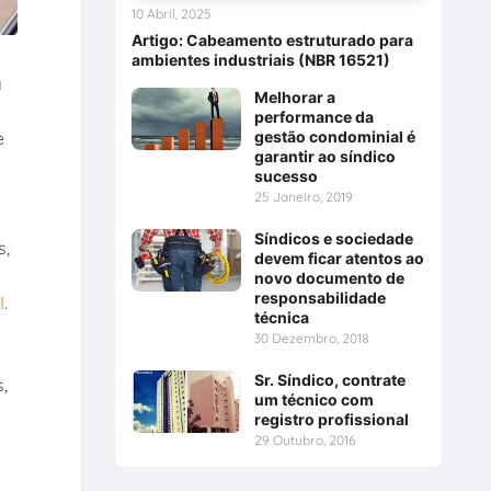
10 Abril, 2025
Artigo: Cabeamento estruturado para
ambientes industriais (NBR 16521)
a
Melhorar a
performance da
gestão condominial é
e
garantir ao síndico
sucesso
25 Janeiro, 2019
Síndicos e sociedade
s,
devem ficar atentos ao
novo documento de
responsabilidade
I
.
técnica
30 Dezembro, 2018
Sr. Síndico, contrate
,
um técnico com
registro profissional
29 Outubro, 2016
s