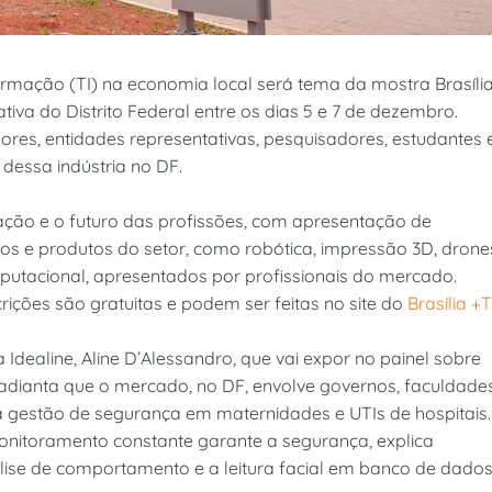
ormação (TI) na economia local será tema da mostra Brasíli
iva do Distrito Federal entre os dias 5 e 7 de dezembro.
idores, entidades representativas, pesquisadores, estudantes 
 dessa indústria no DF.
ão e o futuro das profissões, com apresentação de
os e produtos do setor, como robótica, impressão 3D, drone
computacional, apresentados por profissionais do mercado.
crições são gratuitas e podem ser feitas no site do
Brasília +T
Idealine, Aline D’Alessandro, que vai expor no painel sobre
, adianta que o mercado, no DF, envolve governos, faculdades
 a gestão de segurança em maternidades e UTIs de hospitais.
monitoramento constante garante a segurança, explica
álise de comportamento e a leitura facial em banco de dado