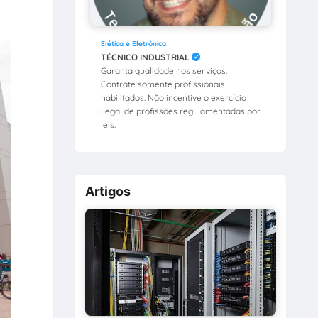
Elética e Eletrônica
TÉCNICO INDUSTRIAL
Garanta qualidade nos serviços.
Contrate somente profissionais
habilitados. Não incentive o exercício
ilegal de profissões regulamentadas por
leis.
Artigos