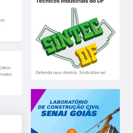
Técnicos Industriais do DF
tos
ditor-
Defenda seus direitos. Sindicalize-se!
amador,