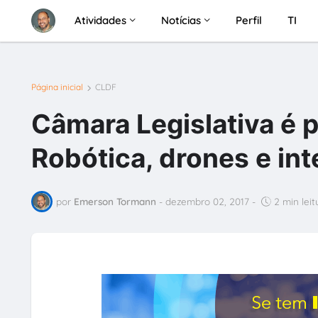
Atividades
Notícias
Perfil
TI
Página inicial
CLDF
Câmara Legislativa é 
Robótica, drones e inte
por
Emerson Tormann
-
dezembro 02, 2017
-
2 min leit