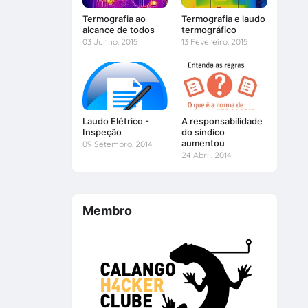
Termografia ao
Termografia e laudo
alcance de todos
termográfico
03 Junho, 2015
13 Fevereiro, 2015
Laudo Elétrico -
A responsabilidade
Inspeção
do síndico
aumentou
09 Setembro, 2014
24 Abril, 2014
Membro