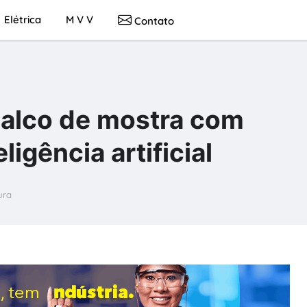
Elétrica
M V V
Contato
palco de mostra com
ligência artificial
ura