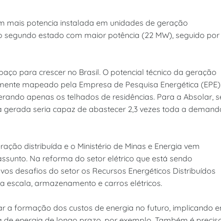
em mais potencia instalada em unidades de geração
é o segundo estado com maior potência (22 MW), seguido por
paço para crescer no Brasil. O potencial técnico da geração
cialmente mapeado pela Empresa de Pesquisa Energética (EPE)
erando apenas os telhados de residências. Para a Absolar, s
rica gerada seria capaz de abastecer 2,3 vezes toda a demand
ção distribuída e o Ministério de Minas e Energia vem
sunto. Na reforma do setor elétrico que está sendo
os desafios do setor os Recursos Energéticos Distribuídos
a escala, armazenamento e carros elétricos.
ar a formação dos custos de energia no futuro, implicando 
a de energia de longo prazo, por exemplo. Também é precis