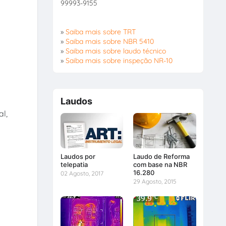
99993-9155
»
Saiba mais sobre TRT
»
Saiba mais sobre NBR 5410
»
Saiba mais sobre laudo técnico
»
Saiba mais sobre inspeção NR-10
Laudos
l,
Laudos por
Laudo de Reforma
telepatia
com base na NBR
16.280
02 Agosto, 2017
29 Agosto, 2015