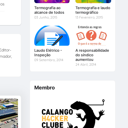
tos
Termografia ao
Termografia e laudo
alcance de todos
termográfico
03 Junho, 2015
13 Fevereiro, 2015
ditor-
Laudo Elétrico -
A responsabilidade
Inspeção
do síndico
amador,
aumentou
09 Setembro, 2014
24 Abril, 2014
Membro