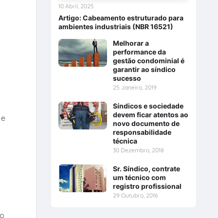
10 Abril, 2025
Artigo: Cabeamento estruturado para
ambientes industriais (NBR 16521)
Melhorar a
performance da
gestão condominial é
garantir ao síndico
sucesso
25 Janeiro, 2019
Síndicos e sociedade
devem ficar atentos ao
 e
novo documento de
responsabilidade
técnica
30 Dezembro, 2018
Sr. Síndico, contrate
um técnico com
registro profissional
29 Outubro, 2016
do