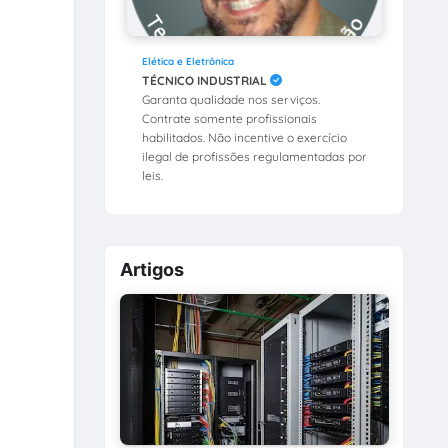
Elética e Eletrônica
TÉCNICO INDUSTRIAL
Garanta qualidade nos serviços.
Contrate somente profissionais
habilitados. Não incentive o exercício
ilegal de profissões regulamentadas por
leis.
Artigos