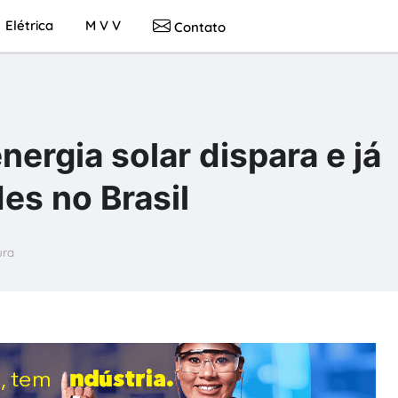
Elétrica
M V V
Contato
nergia solar dispara e já
es no Brasil
ura