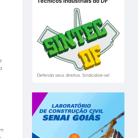
Técnicos Industriais do DF
e
a
Defenda seus direitos. Sindicalize-se!
em
o