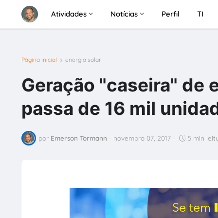
Atividades
Notícias
Perfil
TI
Página inicial
energia solar
Geração "caseira" de e
passa de 16 mil unidad
por
Emerson Tormann
-
novembro 07, 2017
-
5 min leit