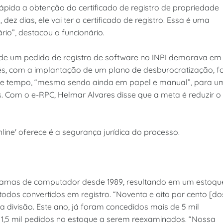
ápida a obtenção do certificado de registro de propriedade
dez dias, ele vai ter o certificado de registro. Essa é uma
io”, destacou o funcionário.
 de um pedido de registro de software no INPI demorava em
mês, com a implantação de um plano de desburocratização, fo
sse tempo, “mesmo sendo ainda em papel e manual”, para u
s. Com o e-RPC, Helmar Alvares disse que a meta é reduzir o
ine' oferece é a segurança jurídica do processo.
ogramas de computador desde 1989, resultando em um estoqu
 todos convertidos em registro. “Noventa e oito por cento [do
a divisão. Este ano, já foram concedidos mais de 5 mil
e 1,5 mil pedidos no estoque a serem reexaminados. “Nossa