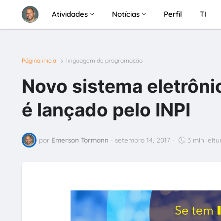
Atividades
Notícias
Perfil
TI
Página inicial
linguagem de programação
Novo sistema eletrônic
é lançado pelo INPI
por
Emerson Tormann
-
setembro 14, 2017
-
3 min leitu