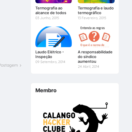
Termografia ao
Termografia e laudo
alcance de todos
termográfico
03 Junho, 2015
13 Fevereiro, 2015
Laudo Elétrico -
A responsabilidade
Inspeção
do síndico
aumentou
09 Setembro, 2014
 Postagem
24 Abril, 2014
Membro