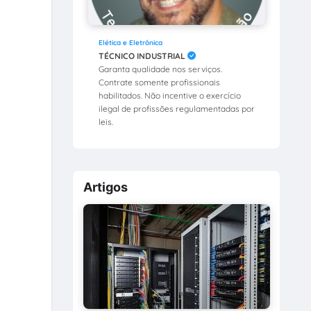
Elética e Eletrônica
TÉCNICO INDUSTRIAL
Garanta qualidade nos serviços.
Contrate somente profissionais
habilitados. Não incentive o exercício
ilegal de profissões regulamentadas por
leis.
Artigos