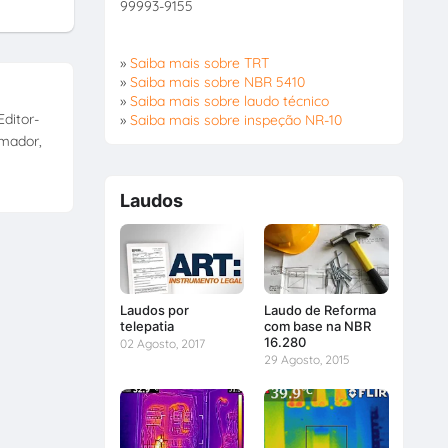
99993-9155
»
Saiba mais sobre TRT
»
Saiba mais sobre NBR 5410
»
Saiba mais sobre laudo técnico
ditor-
»
Saiba mais sobre inspeção NR-10
amador,
Laudos
Laudos por
Laudo de Reforma
telepatia
com base na NBR
16.280
02 Agosto, 2017
29 Agosto, 2015