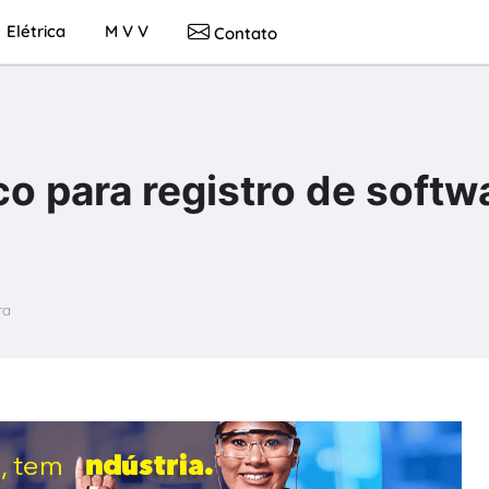
Elétrica
M V V
Contato
o para registro de softw
ra