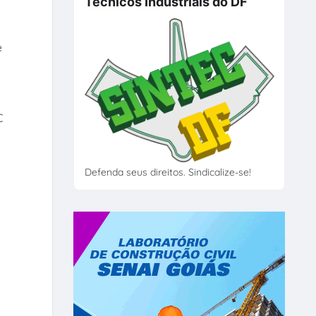
Técnicos Industriais do DF
e
C
Defenda seus direitos. Sindicalize-se!