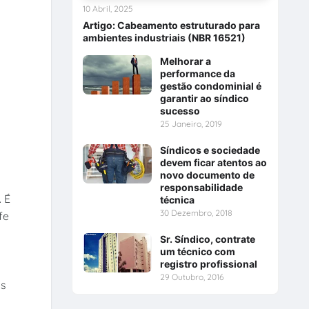
10 Abril, 2025
Artigo: Cabeamento estruturado para
ambientes industriais (NBR 16521)
Melhorar a
performance da
gestão condominial é
garantir ao síndico
sucesso
25 Janeiro, 2019
Síndicos e sociedade
devem ficar atentos ao
novo documento de
responsabilidade
 É
técnica
30 Dezembro, 2018
fe
Sr. Síndico, contrate
um técnico com
registro profissional
29 Outubro, 2016
as