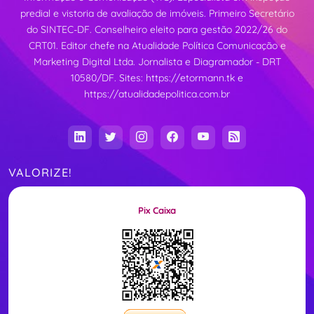
predial e vistoria de avaliação de imóveis. Primeiro Secretário
do SINTEC-DF. Conselheiro eleito para gestão 2022/26 do
CRT01. Editor chefe na Atualidade Política Comunicação e
Marketing Digital Ltda. Jornalista e Diagramador - DRT
10580/DF. Sites:
https://etormann.tk
e
https://atualidadepolitica.com.br
VALORIZE!
Pix Caixa