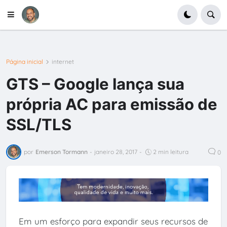
Página inicial
internet
GTS – Google lança sua
própria AC para emissão de
SSL/TLS
por
Emerson Tormann
-
janeiro 28, 2017
-
2 min leitura
0
Em um esforço para expandir seus recursos de