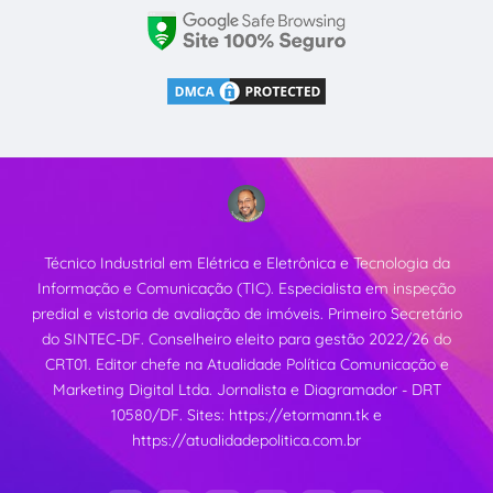
Técnico Industrial em Elétrica e Eletrônica e Tecnologia da
Informação e Comunicação (TIC). Especialista em inspeção
predial e vistoria de avaliação de imóveis. Primeiro Secretário
do SINTEC-DF. Conselheiro eleito para gestão 2022/26 do
CRT01. Editor chefe na Atualidade Política Comunicação e
Marketing Digital Ltda. Jornalista e Diagramador - DRT
10580/DF. Sites:
https://etormann.tk
e
https://atualidadepolitica.com.br