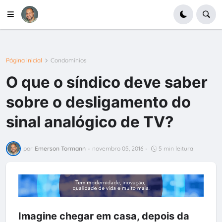
Página inicial
Condomínios
O que o síndico deve saber
sobre o desligamento do
sinal analógico de TV?
por
Emerson Tormann
-
novembro 05, 2016
-
5 min leitura
Imagine chegar em casa, depois da