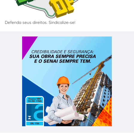
Defenda seus direitos. Sindicalize-se!