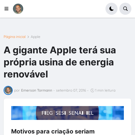
Página inicial
Apple
A gigante Apple terá sua
própria usina de energia
renovável
por
Emerson Tormann
-
setembro 07, 2016
-
1 min leitura
Motivos para criação seriam