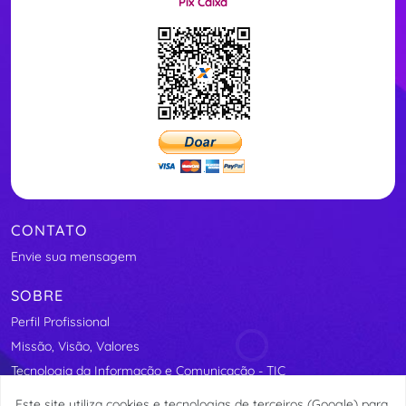
Pix Caixa
CONTATO
Envie sua mensagem
SOBRE
Perfil Profissional
Missão, Visão, Valores
Tecnologia da Informação e Comunicação - TIC
Segurança Elétrica
Este site utiliza cookies e tecnologias de terceiros (Google) para