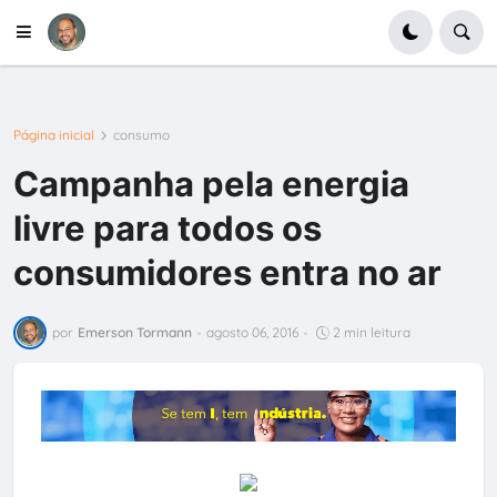
Página inicial
consumo
Campanha pela energia
livre para todos os
consumidores entra no ar
por
Emerson Tormann
-
agosto 06, 2016
-
2 min leitura