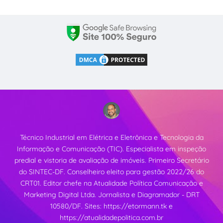
Técnico Industrial em Elétrica e Eletrônica e Tecnologia da
Informação e Comunicação (TIC). Especialista em inspeção
predial e vistoria de avaliação de imóveis. Primeiro Secretário
do SINTEC-DF. Conselheiro eleito para gestão 2022/26 do
CRT01. Editor chefe na Atualidade Política Comunicação e
Marketing Digital Ltda. Jornalista e Diagramador - DRT
10580/DF. Sites:
https://etormann.tk
e
https://atualidadepolitica.com.br