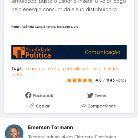
simulação, basta o usuário inserir o valor pago
pela energia consumida e sua distribuidora.
Fonte: Agência CanalEnergia, Mercado Livre
Tags:
consumo
conta
portabilidade
setor elétrico
tarifa
4.8
/
1143
votos
Facebook
Tweet
Copiar
Compartilhar
Emerson Tormann
Técnico Industrial em Elétrica e Eletrônica,