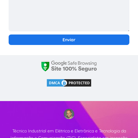
Técnico Industrial em Elétrica e Eletrônica e Tecnologia da
Informação e Comunicação (TIC). Especialista em inspeção