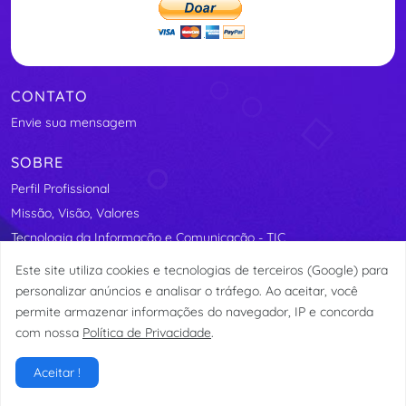
CONTATO
Envie sua mensagem
SOBRE
Perfil Profissional
Missão, Visão, Valores
Tecnologia da Informação e Comunicação - TIC
Segurança Elétrica
Este site utiliza cookies e tecnologias de terceiros (Google) para
Assosindicos - Associação de Síndicos do Distrito Federal
personalizar anúncios e analisar o tráfego. Ao aceitar, você
permite armazenar informações do navegador, IP e concorda
com nossa
Política de Privacidade
.
© etormann 2023
Aceitar !
Privacidade
Termos de Uso
LGPD