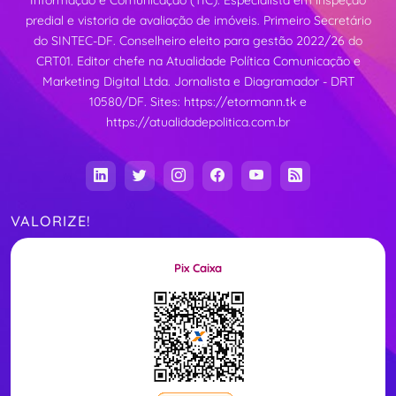
predial e vistoria de avaliação de imóveis. Primeiro Secretário
do SINTEC-DF. Conselheiro eleito para gestão 2022/26 do
CRT01. Editor chefe na Atualidade Política Comunicação e
Marketing Digital Ltda. Jornalista e Diagramador - DRT
10580/DF. Sites:
https://etormann.tk
e
https://atualidadepolitica.com.br
VALORIZE!
Pix Caixa