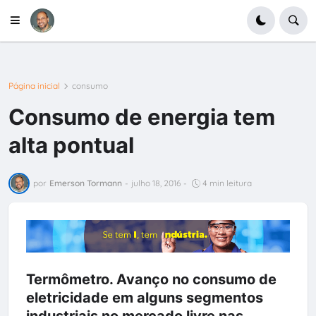
Página inicial
consumo
Consumo de energia tem
alta pontual
por
Emerson Tormann
-
julho 18, 2016
-
4 min leitura
Termômetro. Avanço no consumo de
eletricidade em alguns segmentos
industriais no mercado livre nas