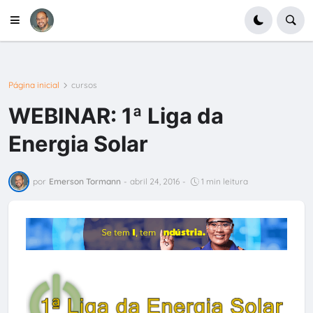
Página inicial
cursos
WEBINAR: 1ª Liga da
Energia Solar
por
Emerson Tormann
-
abril 24, 2016
-
1 min leitura