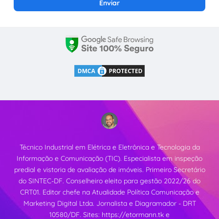
Técnico Industrial em Elétrica e Eletrônica e Tecnologia da
Informação e Comunicação (TIC). Especialista em inspeção
predial e vistoria de avaliação de imóveis. Primeiro Secretário
do SINTEC-DF. Conselheiro eleito para gestão 2022/26 do
CRT01. Editor chefe na Atualidade Política Comunicação e
Marketing Digital Ltda. Jornalista e Diagramador - DRT
10580/DF. Sites:
https://etormann.tk
e