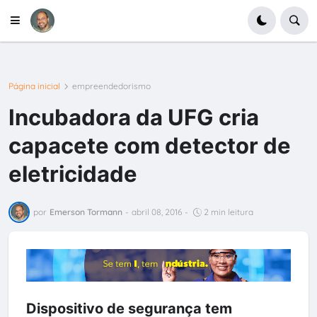
Página inicial
empreendedorismo
Incubadora da UFG cria
capacete com detector de
eletricidade
por
Emerson Tormann
-
abril 08, 2016
-
2 min leitura
Dispositivo de segurança tem