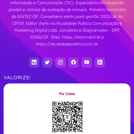
Informação e Comunicação (TIC). Especialista em inspeção
predial e vistoria de avaliação de imóveis. Primeiro Secretário
do SINTEC-DF. Conselheiro eleito para gestão 2022/26 do
CRT01. Editor chefe na Atualidade Política Comunicação e
Marketing Digital Ltda. Jornalista e Diagramador - DRT
10580/DF. Sites:
https://etormann.tk
e
https://atualidadepolitica.com.br
VALORIZE!
Pix Caixa