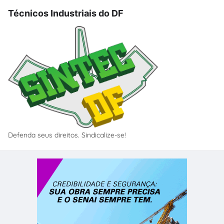
Técnicos Industriais do DF
Defenda seus direitos. Sindicalize-se!