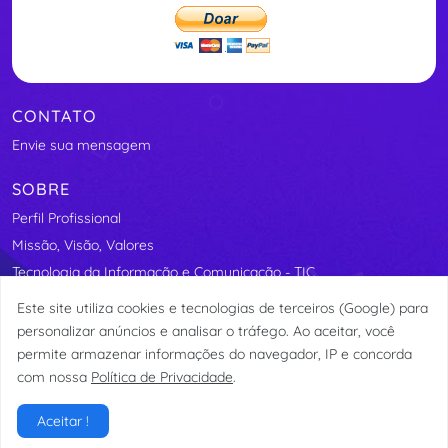
CONTATO
Envie sua mensagem
SOBRE
Perfil Profissional
Missão, Visão, Valores
Tecnologia da Informação e Comunicação - TIC
Segurança Elétrica
Este site utiliza cookies e tecnologias de terceiros (Google) para
Assosindicos - Associação de Síndicos do Distrito Federal
personalizar anúncios e analisar o tráfego. Ao aceitar, você
permite armazenar informações do navegador, IP e concorda
com nossa
Política de Privacidade
.
© etormann 2023
Aceitar !
Privacidade
Termos de Uso
LGPD