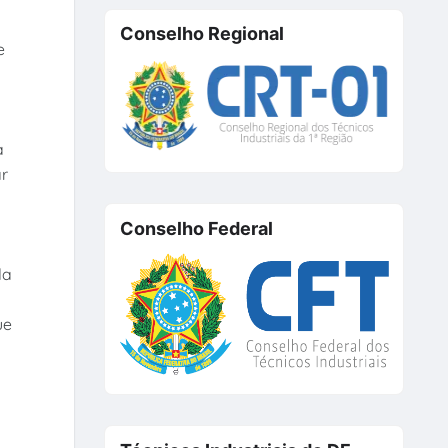
Conselho Regional
e
a
ar
Conselho Federal
da
ue