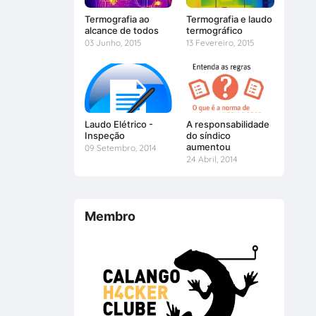
Termografia ao
Termografia e laudo
alcance de todos
termográfico
03 Junho, 2015
13 Fevereiro, 2015
Laudo Elétrico -
A responsabilidade
Inspeção
do síndico
aumentou
09 Setembro, 2014
24 Abril, 2014
Membro