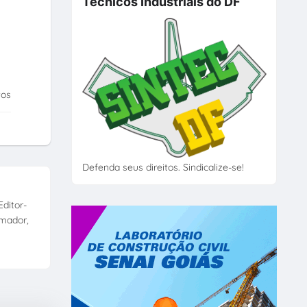
Técnicos Industriais do DF
tos
Defenda seus direitos. Sindicalize-se!
ditor-
amador,