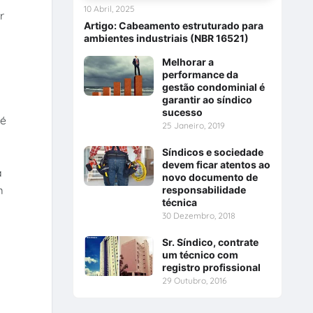
10 Abril, 2025
r
Artigo: Cabeamento estruturado para
ambientes industriais (NBR 16521)
Melhorar a
performance da
gestão condominial é
garantir ao síndico
sucesso
 é
25 Janeiro, 2019
Síndicos e sociedade
devem ficar atentos ao
a
novo documento de
m
responsabilidade
técnica
30 Dezembro, 2018
Sr. Síndico, contrate
um técnico com
registro profissional
29 Outubro, 2016