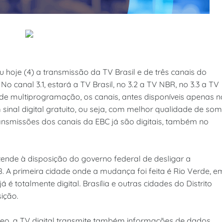
hoje (4) a transmissão da TV Brasil e de três canais do
No canal 3.1, estará a TV Brasil, no 3.2 a TV NBR, no 3.3 a TV
 de multiprogramação, os canais, antes disponíveis apenas n
inal digital gratuito, ou seja, com melhor qualidade de som
ransmissões dos canais da EBC já são digitais, também no
tende à disposição do governo federal de desligar a
. A primeira cidade onde a mudança foi feita é Rio Verde, e
já é totalmente digital. Brasília e outras cidades do Distrito
ição.
deo, a TV digital transmite também informações de dados.