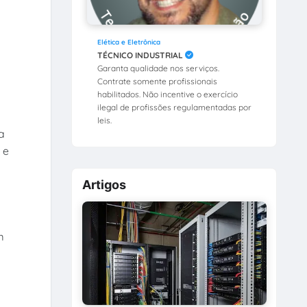
Elética e Eletrônica
TÉCNICO INDUSTRIAL
Garanta qualidade nos serviços.
Contrate somente profissionais
habilitados. Não incentive o exercício
ilegal de profissões regulamentadas por
leis.
a
 e
Artigos
m