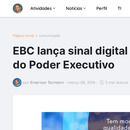
Atividades
Notícias
Perfil
TI
Página inicial
comunicação
EBC lança sinal digital
do Poder Executivo
por
Emerson Tormann
-
março 08, 2016
-
3 min leitura