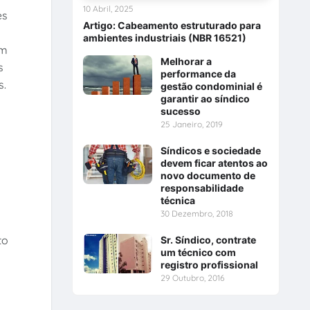
10 Abril, 2025
es
Artigo: Cabeamento estruturado para
ambientes industriais (NBR 16521)
am
Melhorar a
s
performance da
s.
gestão condominial é
garantir ao síndico
sucesso
25 Janeiro, 2019
Síndicos e sociedade
devem ficar atentos ao
novo documento de
responsabilidade
técnica
30 Dezembro, 2018
to
Sr. Síndico, contrate
um técnico com
registro profissional
29 Outubro, 2016