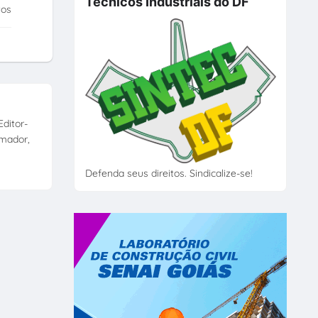
Técnicos Industriais do DF
tos
ditor-
amador,
Defenda seus direitos. Sindicalize-se!