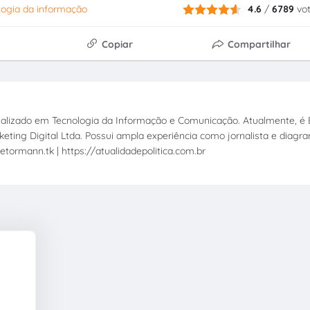
logia da informação
4.6
/
6789
vo
Copiar
Compartilhar
ecializado em Tecnologia da Informação e Comunicação. Atualmente, é E
eting Digital Ltda. Possui ampla experiência como jornalista e diagr
etormann.tk | https://atualidadepolitica.com.br