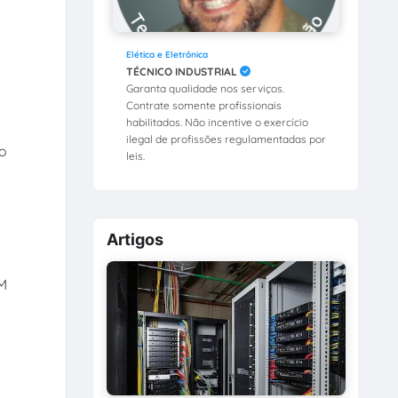
Elética e Eletrônica
TÉCNICO INDUSTRIAL
Garanta qualidade nos serviços.
Contrate somente profissionais
habilitados. Não incentive o exercício
ilegal de profissões regulamentadas por
no
leis.
Artigos
M