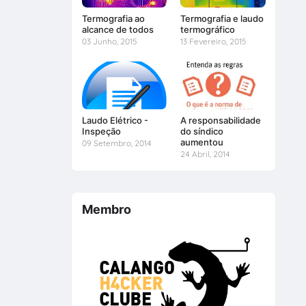
Termografia ao
Termografia e laudo
alcance de todos
termográfico
03 Junho, 2015
13 Fevereiro, 2015
Laudo Elétrico -
A responsabilidade
Inspeção
do síndico
aumentou
09 Setembro, 2014
24 Abril, 2014
Membro