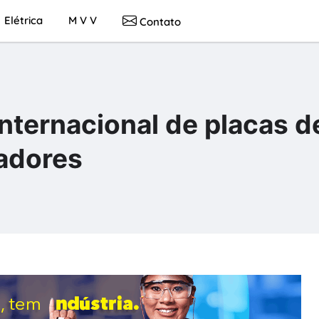
Elétrica
M V V
Contato
 internacional de placas d
adores