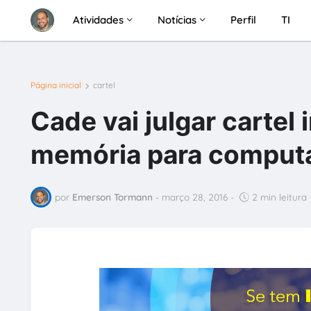
Atividades
Notícias
Perfil
TI
Página inicial
cartel
Cade vai julgar cartel
memória para comput
por
Emerson Tormann
-
março 28, 2016
-
2 min leitura