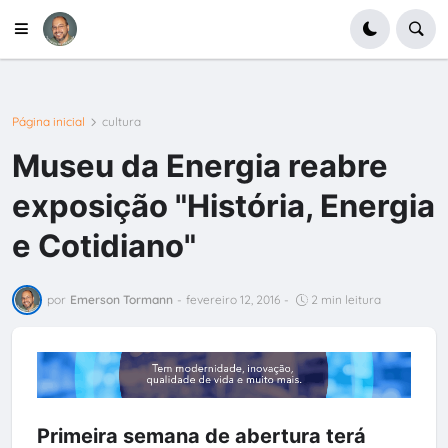
Página inicial
cultura
Museu da Energia reabre
exposição "História, Energia
e Cotidiano"
por
Emerson Tormann
-
fevereiro 12, 2016
-
2 min leitura
Primeira semana de abertura terá