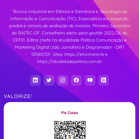
Técnico Industrial em Elétrica e Eletrônica e Tecnologia da
Informação e Comunicação (TIC). Especialista em inspeção
predial e vistoria de avaliação de imóveis. Primeiro Secretário
do SINTEC-DF. Conselheiro eleito para gestão 2022/26 do
CRT01. Editor chefe na Atualidade Política Comunicação e
Marketing Digital Ltda. Jornalista e Diagramador - DRT
10580/DF. Sites:
https://etormann.tk
e
https://atualidadepolitica.com.br
VALORIZE!
Pix Caixa