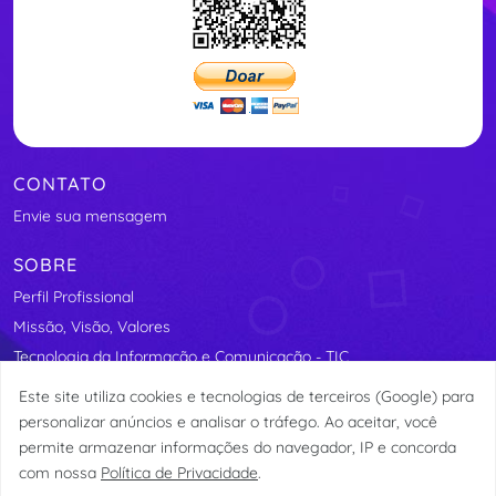
CONTATO
Envie sua mensagem
SOBRE
Perfil Profissional
Missão, Visão, Valores
Tecnologia da Informação e Comunicação - TIC
Segurança Elétrica
Este site utiliza cookies e tecnologias de terceiros (Google) para
Assosindicos - Associação de Síndicos do Distrito Federal
personalizar anúncios e analisar o tráfego. Ao aceitar, você
permite armazenar informações do navegador, IP e concorda
com nossa
Política de Privacidade
.
© etormann 2023