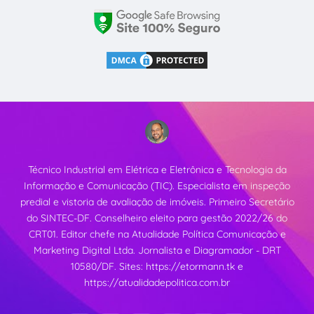
Técnico Industrial em Elétrica e Eletrônica e Tecnologia da
Informação e Comunicação (TIC). Especialista em inspeção
predial e vistoria de avaliação de imóveis. Primeiro Secretário
do SINTEC-DF. Conselheiro eleito para gestão 2022/26 do
CRT01. Editor chefe na Atualidade Política Comunicação e
Marketing Digital Ltda. Jornalista e Diagramador - DRT
10580/DF. Sites:
https://etormann.tk
e
https://atualidadepolitica.com.br