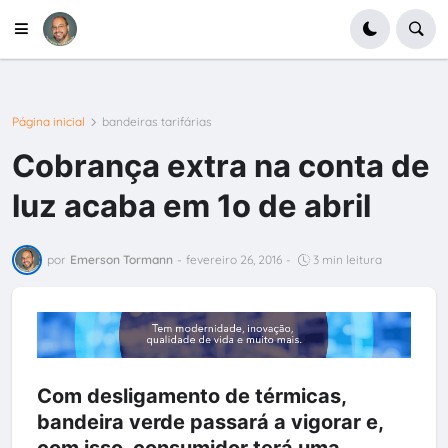
Página inicial
bandeiras tarifárias
Cobrança extra na conta de
luz acaba em 1o de abril
por
Emerson Tormann
-
fevereiro 26, 2016
-
3 min leitura
Com desligamento de térmicas,
bandeira verde passará a vigorar e,
com isso, consumidor terá uma