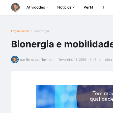
Atividades
Notícias
Perfil
TI
Página inicial
bioenergia
Bionergia e mobilidad
por
Emerson Tormann
-
fevereiro 15, 2016
-
3 min leitur