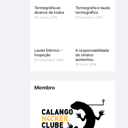
Termografia ao
Termografia e laudo
alcance de todos
termográfico
03 Junho, 2015
13 Fevereiro, 2015
Laudo Elétrico -
A responsabilidade
Inspeção
do síndico
aumentou
09 Setembro, 2014
24 Abril, 2014
Membro