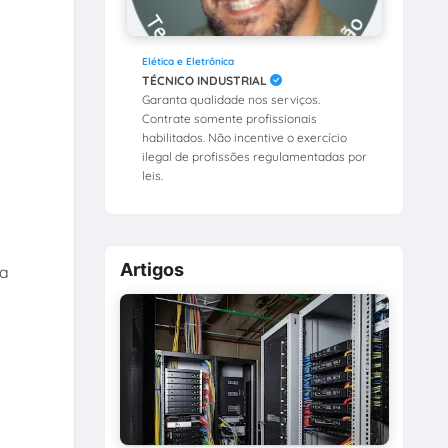
Elética e Eletrônica
TÉCNICO INDUSTRIAL
Garanta qualidade nos serviços.
Contrate somente profissionais
habilitados. Não incentive o exercício
ilegal de profissões regulamentadas por
leis.
Artigos
 a