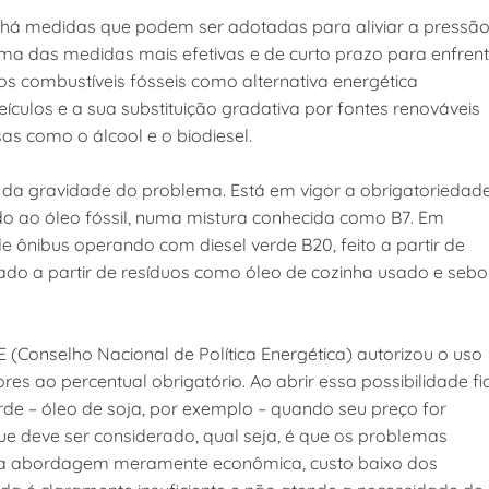
 há medidas que podem ser adotadas para aliviar a pressã
a das medidas mais efetivas e de curto prazo para enfren
os combustíveis fósseis como alternativa energética
culos e a sua substituição gradativa por fontes renováveis
as como o álcool e o biodiesel.
e da gravidade do problema. Está em vigor a obrigatoriedad
ido ao óleo fóssil, numa mistura conhecida como B7. Em
 ônibus operando com diesel verde B20, feito a partir de
rado a partir de resíduos como óleo de cozinha usado e sebo
PE (Conselho Nacional de Política Energética) autorizou o uso
res ao percentual obrigatório. Ao abrir essa possibilidade fi
erde – óleo de soja, por exemplo – quando seu preço for
ue deve ser considerado, qual seja, é que os problemas
ma abordagem meramente econômica, custo baixo dos