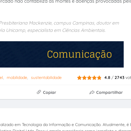
 mercado não contabiliza as mortes e doenças provocadas pel
e Presbiteriana Mackenzie, campus Campinas, doutor em
pela Unicamp, especialista em Ciências Ambientais.
el
mobilidade
sustentabilidade
4.8
/
2743
vo
Copiar
Compartilhar
ecializado em Tecnologia da Informação e Comunicação. Atualmente, é E