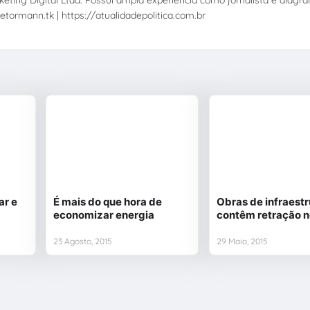
eting Digital Ltda. Possui ampla experiência como jornalista e diagr
etormann.tk | https://atualidadepolitica.com.br
ar e
É mais do que hora de
Obras de infraestr
economizar energia
contêm retração n
23 Agosto, 2015
29 Maio, 2015