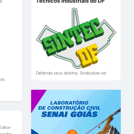
Técnicos Industriais do DF
a
Defenda seus direitos. Sindicalize-se!
tos
ditor-