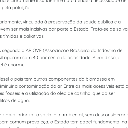
da é claramente insuficiente e não atende a necessidade de
pela poluição.
itariamente, vinculada à preservação da saúde pública e a
vem ser mais incisivas por parte o Estado. Trata-se de salva
 tímidas e paliativas.
s segundo a ABIOVE (Associação Brasileira da Indústria de
asil operam com 40 por cento de ociosidade. Além disso, o
el é enorme.
odiesel o país tem outros componentes da biomassa em
minuir a contaminação do ar. Entre os mais acessíveis está 
s fósseis e a utilização do óleo de cozinha, que ao ser
litros de água.
rtanto, priorizar o social e o ambiental, sem desconsiderar 
o bem comum prevaleça, o Estado tem papel fundamental na