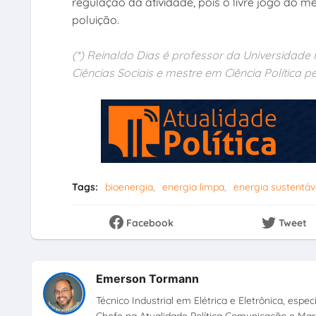
regulação da atividade, pois o livre jogo do
poluição.
(*) Reinaldo Dias é professor da Universidad
Ciências Sociais e mestre em Ciência Política 
Tags:
bioenergia
energia limpa
energia sustentáv
Facebook
Tweet
Emerson Tormann
Técnico Industrial em Elétrica e Eletrônica, esp