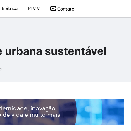
Elétrica
M V V
Contato
e urbana sustentável
a