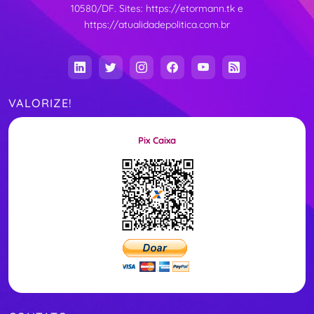
10580/DF. Sites:
https://etormann.tk
e
https://atualidadepolitica.com.br
VALORIZE!
Pix Caixa