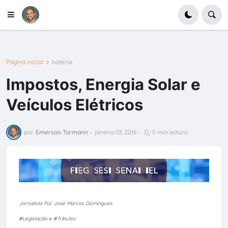
Página inicial
bateria
Impostos, Energia Solar e
Veículos Elétricos
por
Emerson Tormann
-
janeiro 01, 2016
-
5 min leitura
Jornalista Por José Marcos Domingues
#Legislação e #Tributos