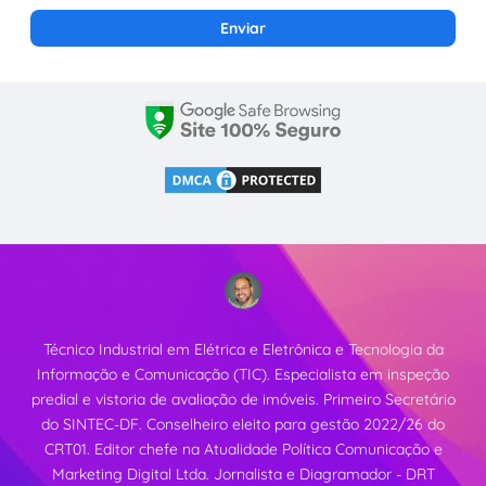
Técnico Industrial em Elétrica e Eletrônica e Tecnologia da
Informação e Comunicação (TIC). Especialista em inspeção
predial e vistoria de avaliação de imóveis. Primeiro Secretário
do SINTEC-DF. Conselheiro eleito para gestão 2022/26 do
CRT01. Editor chefe na Atualidade Política Comunicação e
Marketing Digital Ltda. Jornalista e Diagramador - DRT