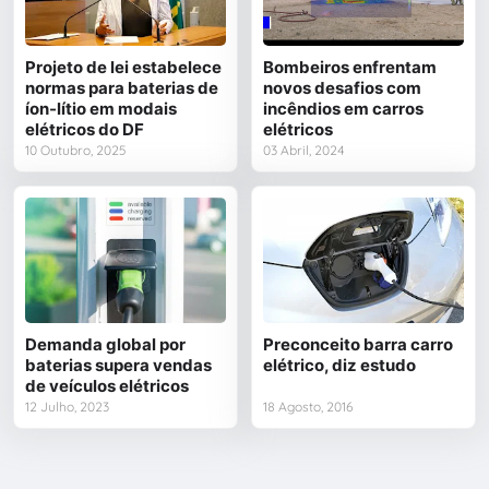
Projeto de lei estabelece
Bombeiros enfrentam
normas para baterias de
novos desafios com
íon-lítio em modais
incêndios em carros
elétricos do DF
elétricos
10 Outubro, 2025
03 Abril, 2024
Demanda global por
Preconceito barra carro
baterias supera vendas
elétrico, diz estudo
de veículos elétricos
12 Julho, 2023
18 Agosto, 2016