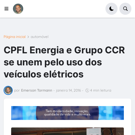
Página inicial
automóvel
CPFL Energia e Grupo CCR
se unem pelo uso dos
veículos elétricos
por
Emerson Tormann
-
janeiro 14, 2016
-
4 min leitura