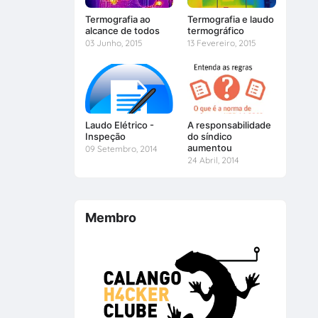
Termografia ao
Termografia e laudo
alcance de todos
termográfico
03 Junho, 2015
13 Fevereiro, 2015
Laudo Elétrico -
A responsabilidade
Inspeção
do síndico
aumentou
09 Setembro, 2014
24 Abril, 2014
Membro