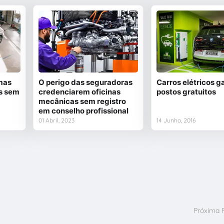
mas
O perigo das seguradoras
Carros elétricos 
s sem
credenciarem oficinas
postos gratuitos
mecânicas sem registro
em conselho profissional
01 Abril, 2023
14 Junho, 2016
Próxima