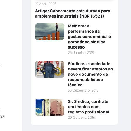
10 Abril, 2025
Artigo: Cabeamento estruturado para
ambientes industriais (NBR 16521)
Melhorar a
performance da
gestão condominial é
garantir ao síndico
sucesso
25 Janeiro, 2019
Síndicos e sociedade
o
devem ficar atentos ao
novo documento de
responsabilidade
técnica
30 Dezembro, 2018
Sr. Síndico, contrate
um técnico com
a
registro profissional
sas
29 Outubro, 2016