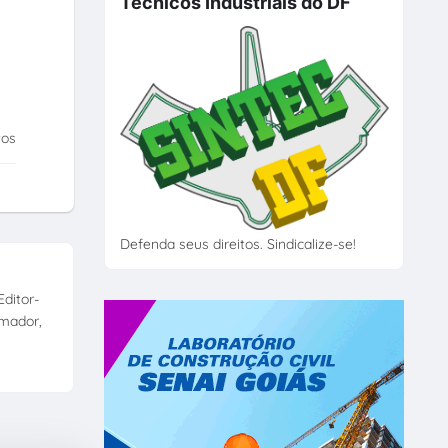
Técnicos Industriais do DF
tos
Defenda seus direitos. Sindicalize-se!
ditor-
amador,