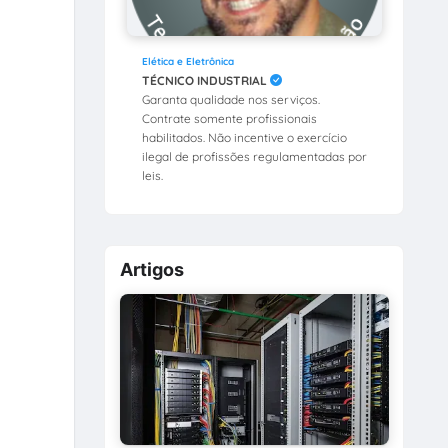
Elética e Eletrônica
TÉCNICO INDUSTRIAL
Garanta qualidade nos serviços.
Contrate somente profissionais
habilitados. Não incentive o exercício
ilegal de profissões regulamentadas por
leis.
Artigos