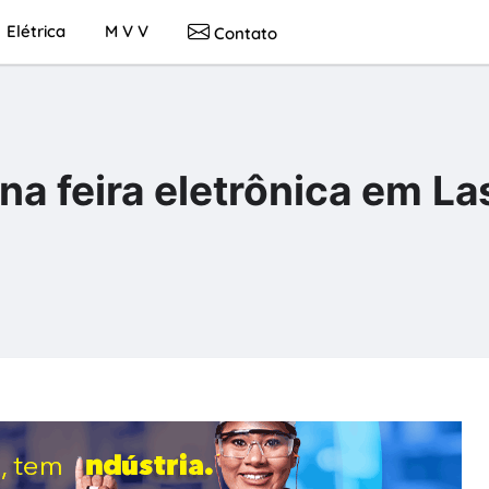
Elétrica
M V V
Contato
na feira eletrônica em La