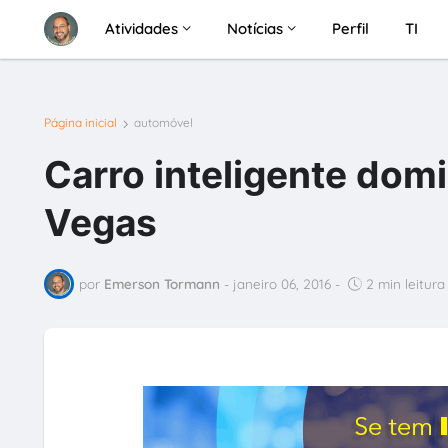
Atividades
Notícias
Perfil
TI
Página inicial
automóvel
Carro inteligente domi
Vegas
por
Emerson Tormann
-
janeiro 06, 2016
-
2 min leitura