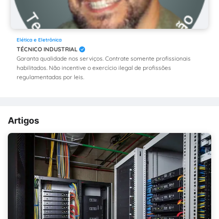
Elética e Eletrônica
TÉCNICO INDUSTRIAL
Garanta qualidade nos serviços. Contrate somente profissionais
habilitados. Não incentive o exercício ilegal de profissões
regulamentadas por leis.
Artigos