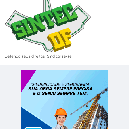
Defenda seus direitos. Sindicalize-se!