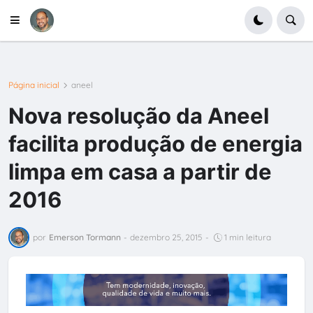
Página inicial
aneel
Nova resolução da Aneel
facilita produção de energia
limpa em casa a partir de
2016
por
Emerson Tormann
-
dezembro 25, 2015
-
1 min leitura