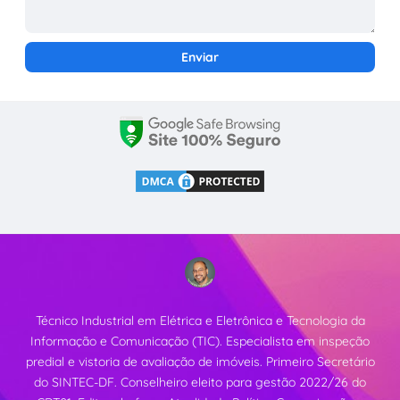
Técnico Industrial em Elétrica e Eletrônica e Tecnologia da
Informação e Comunicação (TIC). Especialista em inspeção
predial e vistoria de avaliação de imóveis. Primeiro Secretário
do SINTEC-DF. Conselheiro eleito para gestão 2022/26 do