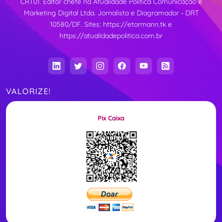
CRT01. Editor chefe na Atualidade Política Comunicação e
Marketing Digital Ltda. Jornalista e Diagramador - DRT
10580/DF. Sites:
https://etormann.tk
e
https://atualidadepolitica.com.br
VALORIZE!
Pix Caixa