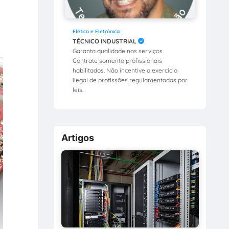
Elética e Eletrônica
TÉCNICO INDUSTRIAL
Garanta qualidade nos serviços.
Contrate somente profissionais
habilitados. Não incentive o exercício
ilegal de profissões regulamentadas por
leis.
Artigos