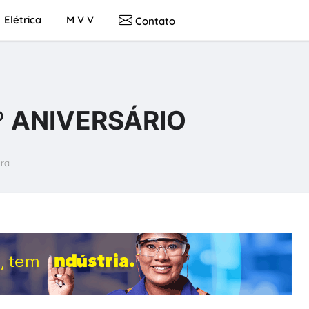
Elétrica
M V V
Contato
7º ANIVERSÁRIO
ura