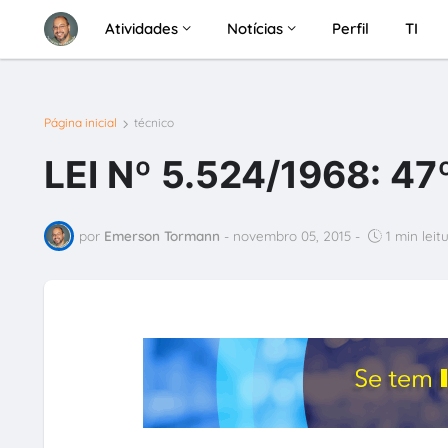
Atividades
Notícias
Perfil
TI
Página inicial
técnico
LEI Nº 5.524/1968: 4
por
Emerson Tormann
-
novembro 05, 2015
-
1 min leit