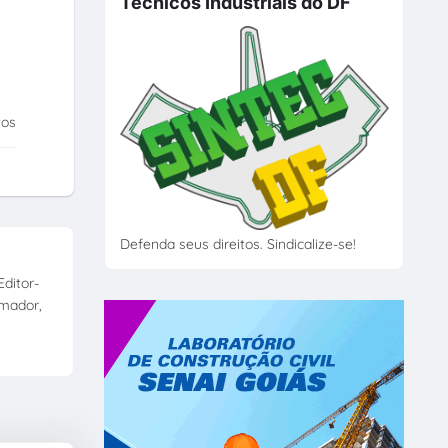
Técnicos Industriais do DF
tos
Defenda seus direitos. Sindicalize-se!
ditor-
amador,