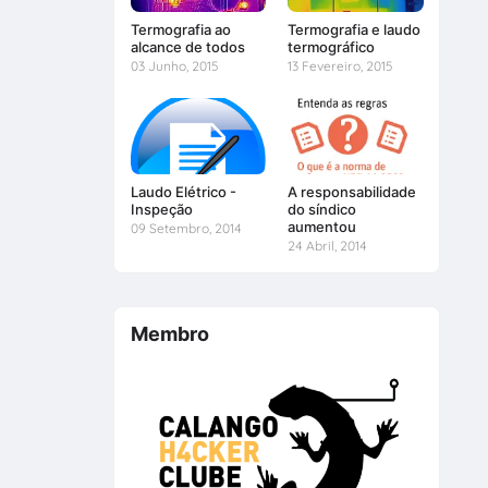
Termografia ao
Termografia e laudo
alcance de todos
termográfico
03 Junho, 2015
13 Fevereiro, 2015
Laudo Elétrico -
A responsabilidade
Inspeção
do síndico
aumentou
09 Setembro, 2014
24 Abril, 2014
Membro