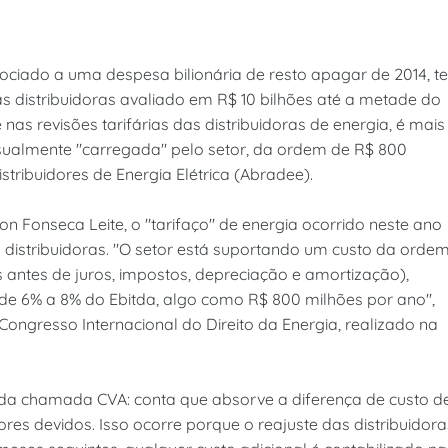
ociado a uma despesa bilionária de resto apagar de 2014, t
s distribuidoras avaliado em R$ 10 bilhões até a metade do
nas revisões tarifárias das distribuidoras de energia, é mais
sualmente "carregada" pelo setor, da ordem de R$ 800
stribuidores de Energia Elétrica (Abradee).
n Fonseca Leite, o "tarifaço" de energia ocorrido neste ano
as distribuidoras. "O setor está suportando um custo da orde
s antes de juros, impostos, depreciação e amortização),
e 6% a 8% do Ebitda, algo como R$ 800 milhões por ano",
Congresso Internacional do Direito da Energia, realizado na
o da chamada CVA: conta que absorve a diferença de custo d
res devidos. Isso ocorre porque o reajuste das distribuidora