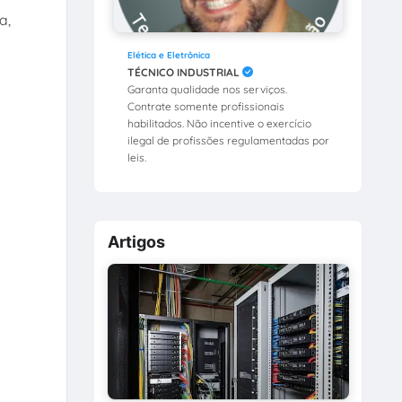
a,
Elética e Eletrônica
TÉCNICO INDUSTRIAL
Garanta qualidade nos serviços.
Contrate somente profissionais
habilitados. Não incentive o exercício
ilegal de profissões regulamentadas por
leis.
Artigos