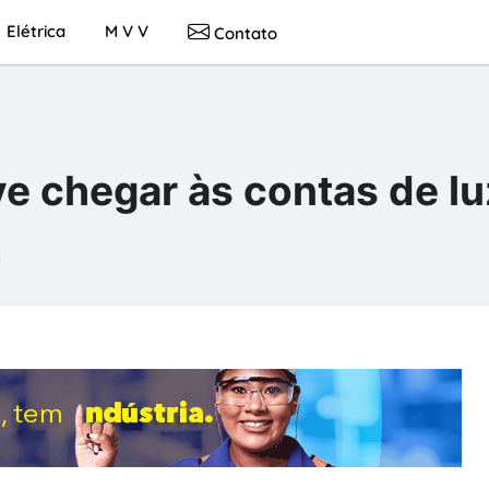
Elétrica
M V V
Contato
e chegar às contas de lu
a