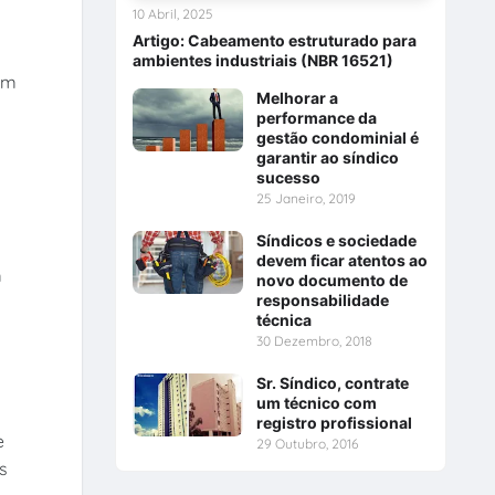
10 Abril, 2025
Artigo: Cabeamento estruturado para
ambientes industriais (NBR 16521)
em
Melhorar a
performance da
gestão condominial é
garantir ao síndico
sucesso
25 Janeiro, 2019
Síndicos e sociedade
devem ficar atentos ao
m
novo documento de
responsabilidade
técnica
30 Dezembro, 2018
Sr. Síndico, contrate
um técnico com
registro profissional
e
29 Outubro, 2016
s