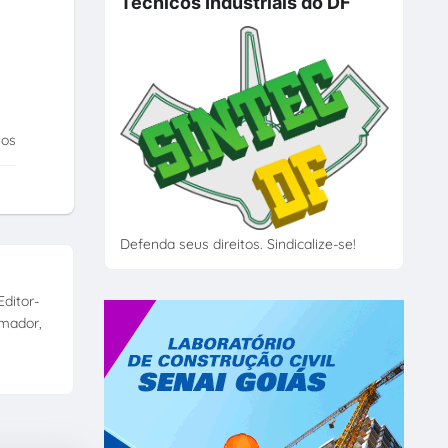
Técnicos Industriais do DF
tos
Defenda seus direitos. Sindicalize-se!
ditor-
amador,