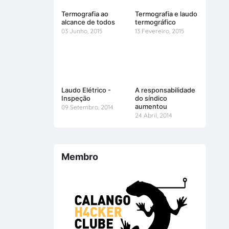
Termografia ao
Termografia e laudo
alcance de todos
termográfico
03 Junho, 2015
13 Fevereiro, 2015
Laudo Elétrico -
A responsabilidade
Inspeção
do síndico
aumentou
09 Setembro, 2014
24 Abril, 2014
Membro