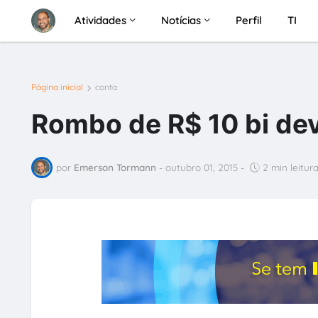
Atividades
Notícias
Perfil
TI
Página inicial
conta
Rombo de R$ 10 bi dev
por
Emerson Tormann
-
outubro 01, 2015
-
2 min leitur