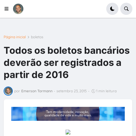
Página inicial
boletos
Todos os boletos bancários
deverão ser registrados a
partir de 2016
por
Emerson Tormann
-
setembro 23, 2015
-
1 min leitura