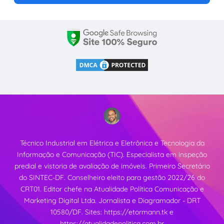
Técnico Industrial em Elétrica e Eletrônica e Tecnologia da
Informação e Comunicação (TIC). Especialista em inspeção
predial e vistoria de avaliação de imóveis. Primeiro Secretário
do SINTEC-DF. Conselheiro eleito para gestão 2022/26 do
CRT01. Editor chefe na Atualidade Política Comunicação e
Marketing Digital Ltda. Jornalista e Diagramador - DRT
10580/DF. Sites:
https://etormann.tk
e
https://atualidadepolitica.com.br