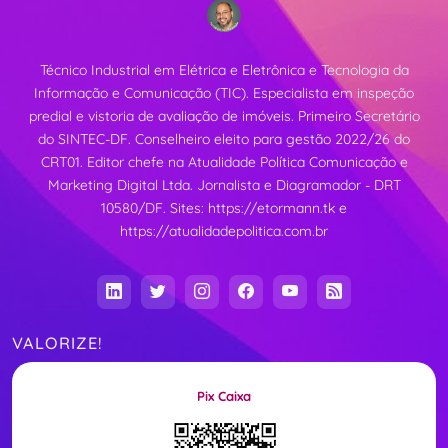
Técnico Industrial em Elétrica e Eletrônica e Tecnologia da
Informação e Comunicação (TIC). Especialista em inspeção
predial e vistoria de avaliação de imóveis. Primeiro Secretário
do SINTEC-DF. Conselheiro eleito para gestão 2022/26 do
CRT01. Editor chefe na Atualidade Política Comunicação e
Marketing Digital Ltda. Jornalista e Diagramador - DRT
10580/DF. Sites:
https://etormann.tk
e
https://atualidadepolitica.com.br
VALORIZE!
Pix Caixa