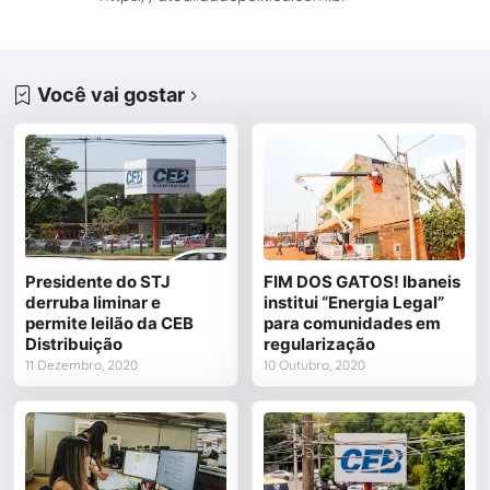
Você vai gostar
Presidente do STJ
FIM DOS GATOS! Ibaneis
derruba liminar e
institui “Energia Legal”
permite leilão da CEB
para comunidades em
Distribuição
regularização
11 Dezembro, 2020
10 Outubro, 2020