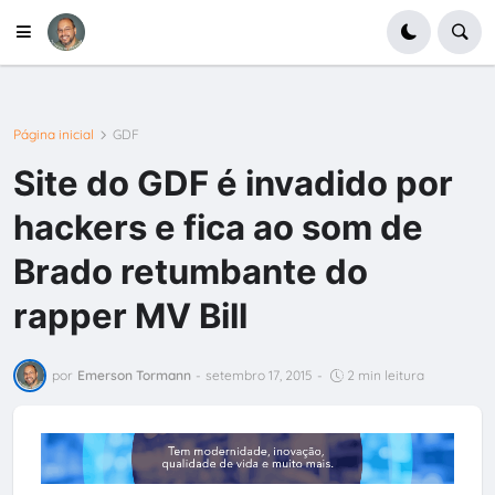
Página inicial
GDF
Site do GDF é invadido por
hackers e fica ao som de
Brado retumbante do
rapper MV Bill
por
Emerson Tormann
-
setembro 17, 2015
-
2 min leitura