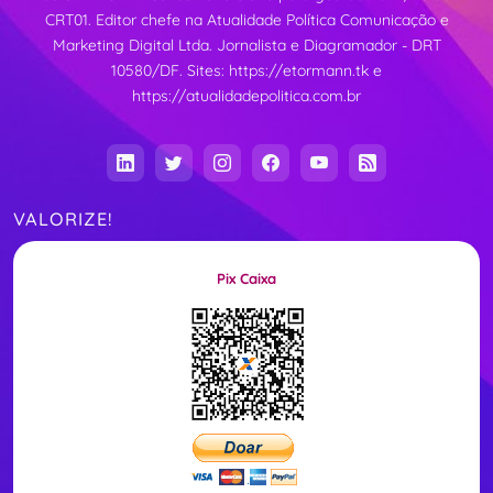
CRT01. Editor chefe na Atualidade Política Comunicação e
Marketing Digital Ltda. Jornalista e Diagramador - DRT
10580/DF. Sites:
https://etormann.tk
e
https://atualidadepolitica.com.br
VALORIZE!
Pix Caixa