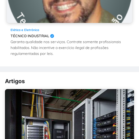
Elética e Eletrônica
TÉCNICO INDUSTRIAL
Garanta qualidade nos serviços. Contrate somente profissionais
habilitados. Não incentive o exercício ilegal de profissões
regulamentadas por leis.
Artigos