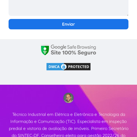
Técnico Industrial em Elétrica e Eletrônica e Tecnologia da
Informação e Comunicação (TIC). Especialista em inspeção
predial e vistoria de avaliação de imóveis. Primeiro Secretário
do SINTEC-DF. Conselheiro eleito para gestão 2022/26 do