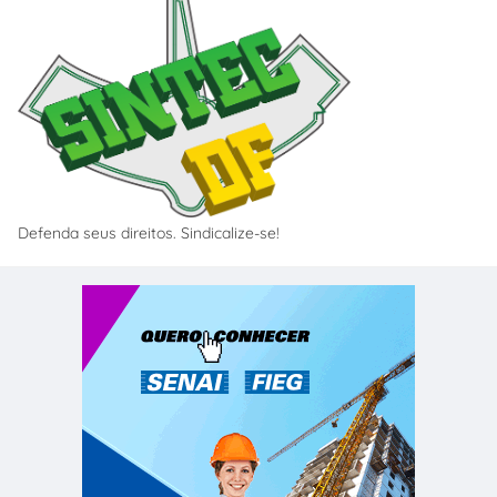
Defenda seus direitos. Sindicalize-se!