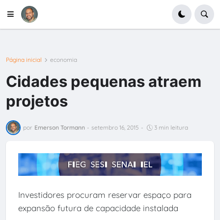
Página inicial
economia
Cidades pequenas atraem
projetos
por
Emerson Tormann
-
setembro 16, 2015
-
3 min leitura
Investidores procuram reservar espaço para
expansão futura de capacidade instalada