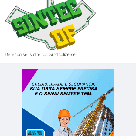
Defenda seus direitos. Sindicalize-se!