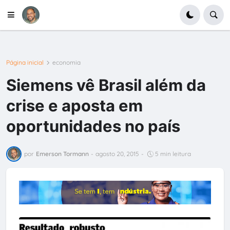
Página inicial
economia
Siemens vê Brasil além da
crise e aposta em
oportunidades no país
por
Emerson Tormann
-
agosto 20, 2015
-
5 min leitura