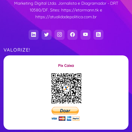
Marketing Digital Ltda. Jornalista e Diagramador - DRT
10580/DF. Sites:
https://etormann.tk
e
https://atualidadepolitica.com.br
VALORIZE!
Pix Caixa