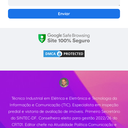
Técnico Industrial em Elétrica e Eletrônica e Tecnologia da
Informação e Comunicação (TIC). Especialista em inspeção
predial e vistoria de avaliação de imóveis. Primeiro Secretário
do SINTEC-DF. Conselheiro eleito para gestão 2022/26 do
CRT01. Editor chefe na Atualidade Política Comunicação e