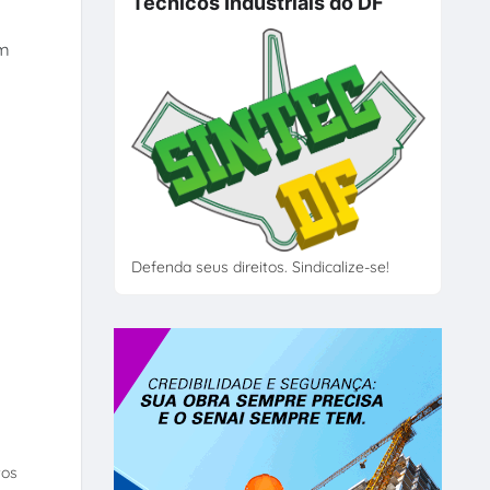
Técnicos Industriais do DF
om
Defenda seus direitos. Sindicalize-se!
tos