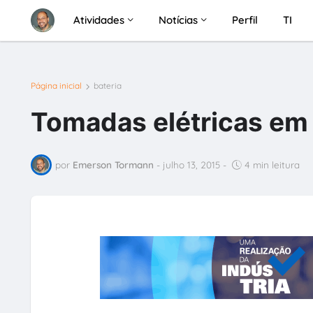
Atividades
Notícias
Perfil
TI
Página inicial
bateria
Tomadas elétricas em
por
Emerson Tormann
-
julho 13, 2015
-
4 min leitura