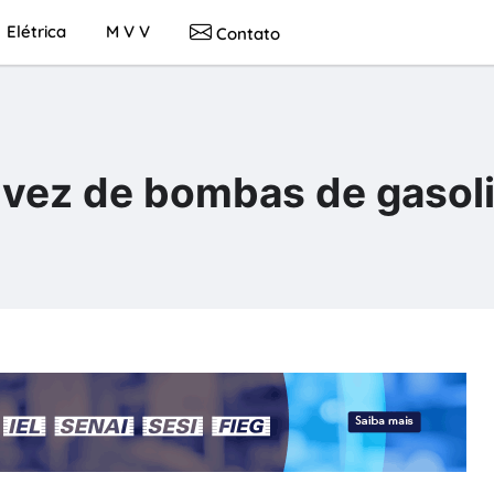
Elétrica
M V V
Contato
 vez de bombas de gasol