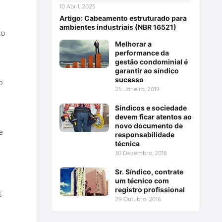
10 Abril, 2025
Artigo: Cabeamento estruturado para
ambientes industriais (NBR 16521)
to
Melhorar a
performance da
gestão condominial é
garantir ao síndico
sucesso
o
25 Janeiro, 2019
Síndicos e sociedade
devem ficar atentos ao
novo documento de
e
responsabilidade
técnica
30 Dezembro, 2018
Sr. Síndico, contrate
um técnico com
registro profissional
s
29 Outubro, 2016