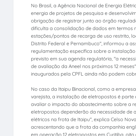
No Brasil, a Agência Nacional de Energia Elétri
energia de projetos de pesquisa e desenvolvim
obrigação de registrar junto ao órgão regulado
dificulta a consolidação de dados em termos 
estações/pontos de recarga de uso restrito, l
Distrito Federal e Pernambuco", informou a as
regulamentação específica sobre a instalação
previsto em sua agenda regulatória, "a neces
de avaliação da Aneel nos próximos 12 meses
inaugurados pela CPFL ainda não podem cobr
No caso da Itaipu Binacional, como a empre
varejista, a instalação de eletropostos é part
avaliar o impacto do abastecimento sobre a re
eletropostos dependerão da necessidade de a
elétricos na frota de Itaipu", explica Celso No
acrescentando que a frota da companhia englo
em operação 12 eletropostos em Curitiba, oito 