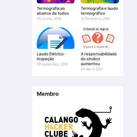
Termografia ao
Termografia e laudo
alcance de todos
termográfico
03 Junho, 2015
13 Fevereiro, 2015
Laudo Elétrico -
A responsabilidade
Inspeção
do síndico
aumentou
09 Setembro, 2014
24 Abril, 2014
Membro