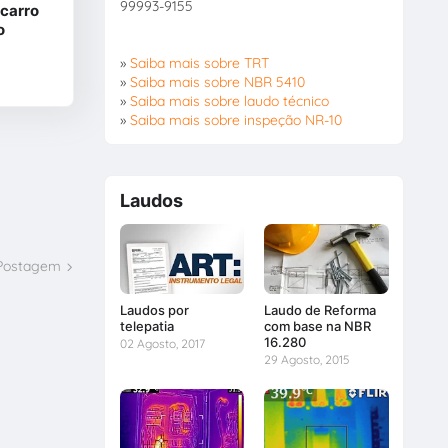
99993-9155
 carro
o
»
Saiba mais sobre TRT
»
Saiba mais sobre NBR 5410
»
Saiba mais sobre laudo técnico
»
Saiba mais sobre inspeção NR-10
Laudos
 Postagem
Laudos por
Laudo de Reforma
telepatia
com base na NBR
16.280
02 Agosto, 2017
29 Agosto, 2015