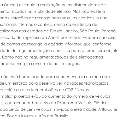
ca (Aneel) estimula a realização pelas distribuidoras de
ento focados na mobilidade elétrica. Mas não existe a
r as estações de recarga para veículos elétricos, o que
nacionais. "Temos o conhecimento da existência de
ocalizados nos estados de Rio de Janeiro, São Paulo, Paraná,
sessoria de imprensa da Aneel, por e-mail. Embora não exis
 de pontos de recarga, a agência informou que, conforme
sidade de regulamentação específica para o tema será objet
". Como não há regulamentação, os dois eletropostos
ar pela energia consumida nas recargas.
sa não está homologada para vender energia no mercado
e de um esforço para desenvolver inovações tecnológicas,
de elétrica e reduzir emissões de CO2. "Novos
mpliar projetos e/ou do aumento do número de veículos
vais, coordenador brasileiro do Programa Veículo Elétrico,
ba cerca de cem veículos movidos a eletricidade. A Itaipu 
em Foz do Iguaçu e três em Brasília.