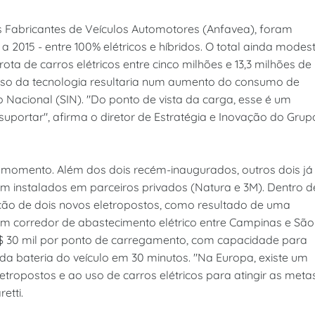
Fabricantes de Veículos Automotores (Anfavea), foram
 a 2015 - entre 100% elétricos e híbridos. O total ainda modes
a de carros elétricos entre cinco milhões e 13,3 milhões de
 uso da tecnologia resultaria num aumento do consumo de
do Nacional (SIN). "Do ponto de vista da carga, esse é um
suportar", afirma o diretor de Estratégia e Inovação do Grup
 momento. Além dos dois recém-inaugurados, outros dois já
 instalados em parceiros privados (Natura e 3M). Dentro d
ção de dois novos eletropostos, como resultado de uma
 um corredor de abastecimento elétrico entre Campinas e São
 R$ 30 mil por ponto de carregamento, com capacidade para
a bateria do veículo em 30 minutos. "Na Europa, existe um
letropostos e ao uso de carros elétricos para atingir as meta
etti.