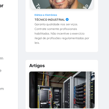
or
Elética e Eletrônica
TÉCNICO INDUSTRIAL
Garanta qualidade nos serviços.
Contrate somente profissionais
habilitados. Não incentive o exercício
ilegal de profissões regulamentadas por
leis.
em
a
Artigos
e
tém