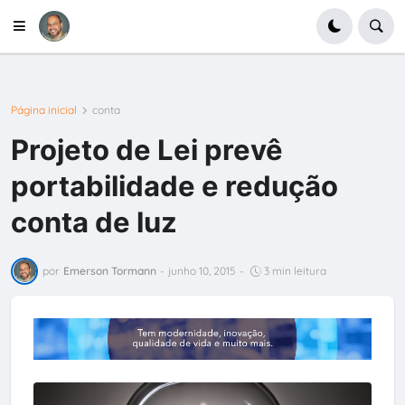
Página inicial
conta
Projeto de Lei prevê
portabilidade e redução
conta de luz
por
Emerson Tormann
-
junho 10, 2015
-
3 min leitura