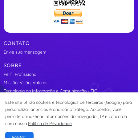
CONTATO
Envie sua mensagem
SOBRE
Perfil Profissional
Missão, Visão, Valores
Tecnologia da Informação e Comunicação - TIC
Segurança Elétrica
Este site utiliza cookies e tecnologias de terceiros (Google) para
Assosindicos - Associação de Síndicos do Distrito Federal
personalizar anúncios e analisar o tráfego. Ao aceitar, você
permite armazenar informações do navegador, IP e concorda
com nossa
Política de Privacidade
.
© etormann 2023
Aceitar !
Privacidade
Termos de Uso
LGPD