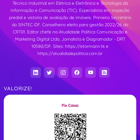
Técnico Industrial em Elétrica e Eletrônica e Tecnologia da
Informação e Comunicação (TIC). Especialista em inspeção
predial e vistoria de avaliação de imóveis. Primeiro Secretário
do SINTEC-DF. Conselheiro eleito para gestão 2022/26 do
CRT01. Editor chefe na Atualidade Política Comunicação e
Marketing Digital Ltda. Jornalista e Diagramador - DRT
10580/DF. Sites:
https://etormann.tk
e
https://atualidadepolitica.com.br
VALORIZE!
Pix Caixa