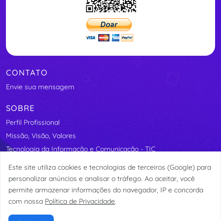
CONTATO
Envie sua mensagem
SOBRE
Perfil Profissional
Missão, Visão, Valores
Tecnologia da Informação e Comunicação - TIC
Segurança Elétrica
Este site utiliza cookies e tecnologias de terceiros (Google) para
Assosindicos - Associação de Síndicos do Distrito Federal
personalizar anúncios e analisar o tráfego. Ao aceitar, você
permite armazenar informações do navegador, IP e concorda
com nossa
Política de Privacidade
.
© etormann 2023