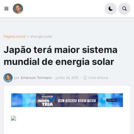
Página inicial
energia solar
Japão terá maior sistema
mundial de energia solar
por
Emerson Tormann
-
junho 26, 2015
-
1 min leitura