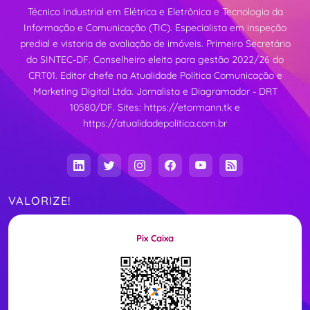
Técnico Industrial em Elétrica e Eletrônica e Tecnologia da
Informação e Comunicação (TIC). Especialista em inspeção
predial e vistoria de avaliação de imóveis. Primeiro Secretário
do SINTEC-DF. Conselheiro eleito para gestão 2022/26 do
CRT01. Editor chefe na Atualidade Política Comunicação e
Marketing Digital Ltda. Jornalista e Diagramador - DRT
10580/DF. Sites:
https://etormann.tk
e
https://atualidadepolitica.com.br
VALORIZE!
Pix Caixa