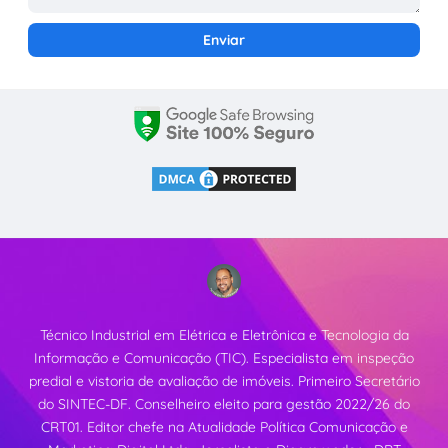
Técnico Industrial em Elétrica e Eletrônica e Tecnologia da
Informação e Comunicação (TIC). Especialista em inspeção
predial e vistoria de avaliação de imóveis. Primeiro Secretário
do SINTEC-DF. Conselheiro eleito para gestão 2022/26 do
CRT01. Editor chefe na Atualidade Política Comunicação e