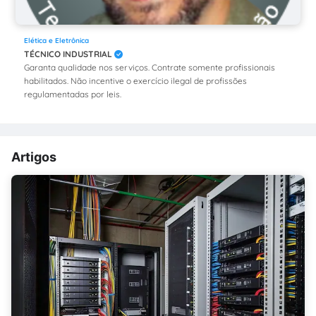
Elética e Eletrônica
TÉCNICO INDUSTRIAL
Garanta qualidade nos serviços. Contrate somente profissionais
habilitados. Não incentive o exercício ilegal de profissões
regulamentadas por leis.
Artigos