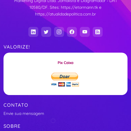
Marketing Digital Ltda. Jornalista e Diagramador - DRT
10580/DF. Sites:
https://etormann.tk
e
https://atualidadepolitica.com.br
VALORIZE!
Pix Caixa
CONTATO
Envie sua mensagem
SOBRE