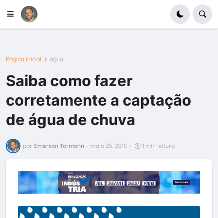
Página inicial
água
Saiba como fazer
corretamente a captação
de água de chuva
por
Emerson Tormann
-
maio 25, 2015
-
1 min leitura