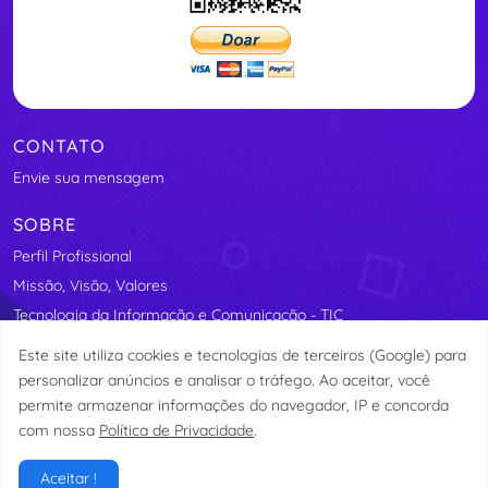
CONTATO
Envie sua mensagem
SOBRE
Perfil Profissional
Missão, Visão, Valores
Tecnologia da Informação e Comunicação - TIC
Segurança Elétrica
Este site utiliza cookies e tecnologias de terceiros (Google) para
Assosindicos - Associação de Síndicos do Distrito Federal
personalizar anúncios e analisar o tráfego. Ao aceitar, você
permite armazenar informações do navegador, IP e concorda
com nossa
Política de Privacidade
.
© etormann 2023
Aceitar !
Privacidade
Termos de Uso
LGPD