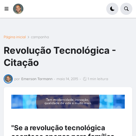
Página inicial
campanha
Revolução Tecnológica -
Citação
por
Emerson Tormann
-
maio 14, 2015
-
1 min leitura
"Se a revolução tecnológica