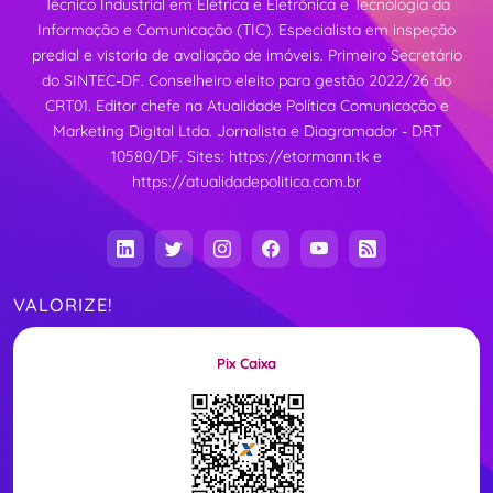
Técnico Industrial em Elétrica e Eletrônica e Tecnologia da
Informação e Comunicação (TIC). Especialista em inspeção
predial e vistoria de avaliação de imóveis. Primeiro Secretário
do SINTEC-DF. Conselheiro eleito para gestão 2022/26 do
CRT01. Editor chefe na Atualidade Política Comunicação e
Marketing Digital Ltda. Jornalista e Diagramador - DRT
10580/DF. Sites:
https://etormann.tk
e
https://atualidadepolitica.com.br
VALORIZE!
Pix Caixa