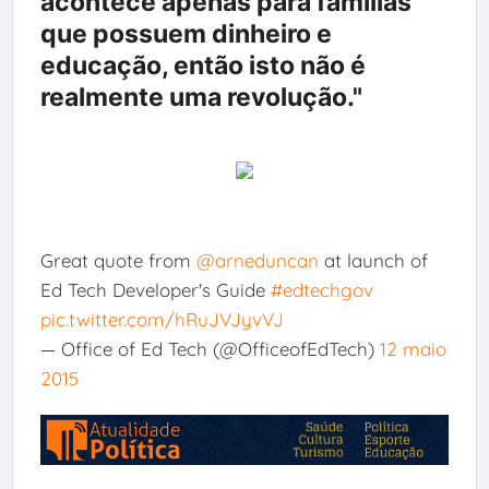
acontece apenas para famílias
que possuem dinheiro e
educação, então isto não é
realmente uma revolução."
Great quote from
@arneduncan
at launch of
Ed Tech Developer's Guide
#edtechgov
pic.twitter.com/hRuJVJyvVJ
— Office of Ed Tech (@OfficeofEdTech)
12 maio
2015