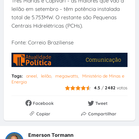
Três Marias e Capivari - as maiores que vão a
leilão em setembro - têm potência instalada
total de 5.753MW. O restante são Pequenas
Centrais Hidrelétricas (PCHs).
Fonte: Correio Braziliense
Tags:
aneel
leilão
megawatts
Ministério de Minas e
Energia
4.5
/
2482
votos
Facebook
Tweet
Copiar
Compartilhar
Emerson Tormann