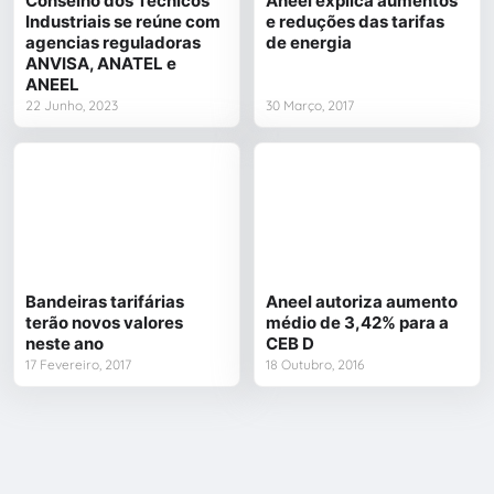
Conselho dos Técnicos
Aneel explica aumentos
Industriais se reúne com
e reduções das tarifas
agencias reguladoras
de energia
ANVISA, ANATEL e
ANEEL
22 Junho, 2023
30 Março, 2017
Bandeiras tarifárias
Aneel autoriza aumento
terão novos valores
médio de 3,42% para a
neste ano
CEB D
17 Fevereiro, 2017
18 Outubro, 2016