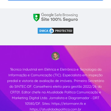
Técnico Industrial em Elétrica e Eletrônica e Tecnologia da
Informação e Comunicação (TIC). Especialista em inspeção
predial e vistoria de avaliação de imóveis. Primeiro Secretário
do SINTEC-DF. Conselheiro eleito para gestão 2022/26 do
CRT01. Editor chefe na Atualidade Política Comunicação e
Marketing Digital Ltda. Jornalista e Diagramador - DRT
10580/DF. Sites:
https://etormann.tk
e
https://atualidadepolitica.com.br