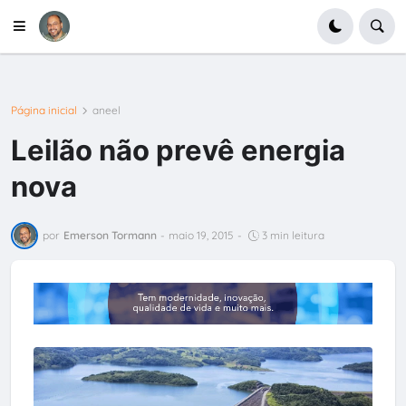
Página inicial
aneel
Leilão não prevê energia
nova
por
Emerson Tormann
-
maio 19, 2015
-
3 min leitura