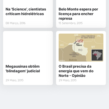
Na 'Science', cientistas
Belo Monte espera por
criticam hidrelétricas
licença para encher
represa
08 Março, 2016
15 Setembro, 2015
Megausinas obtêm
O Brasil precisa da
'blindagem' judicial
energia que vem do
Norte - Opinião
29 Maio, 2015
29 Maio, 2015