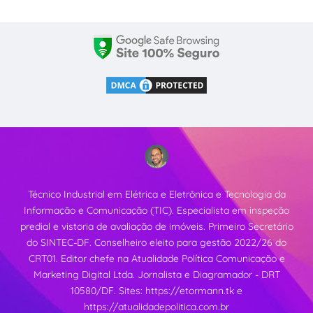
Técnico Industrial em Elétrica e Eletrônica e Tecnologia da
Informação e Comunicação (TIC). Especialista em inspeção
predial e vistoria de avaliação de imóveis. Primeiro Secretário
do SINTEC-DF. Conselheiro eleito para gestão 2022/26 do
CRT01. Editor chefe na Atualidade Política Comunicação e
Marketing Digital Ltda. Jornalista e Diagramador - DRT
10580/DF. Sites:
https://etormann.tk
e
https://atualidadepolitica.com.br