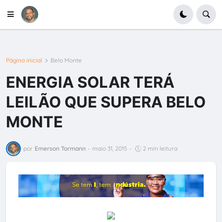
Página inicial
Belo Monte
ENERGIA SOLAR TERÁ
LEILÃO QUE SUPERA BELO
MONTE
por
Emerson Tormann
-
maio 31, 2015
-
2 min leitura