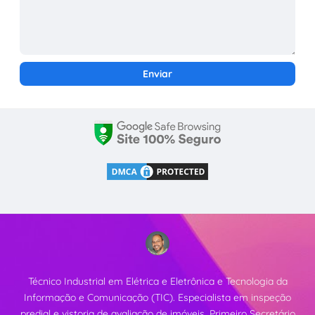
Técnico Industrial em Elétrica e Eletrônica e Tecnologia da
Informação e Comunicação (TIC). Especialista em inspeção
predial e vistoria de avaliação de imóveis. Primeiro Secretário