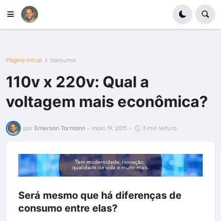
Página inicial
consumo
110v x 220v: Qual a
voltagem mais econômica?
por
Emerson Tormann
-
maio 19, 2015
-
3 min leitura
Será mesmo que há diferenças de
consumo entre elas?