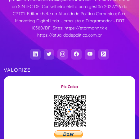
do SINTEC-DF. Conselheiro eleito para gestão 2022/26 do
CRT01. Editor chefe na Atualidade Política Comunicação e
Marketing Digital Ltda. Jornalista e Diagramador - DRT
10580/DF. Sites:
https://etormann.tk
e
https://atualidadepolitica.com.br
VALORIZE!
Pix Caixa