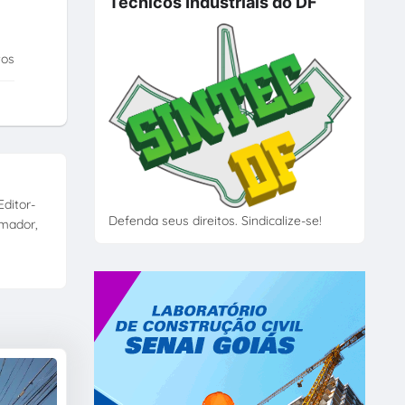
Técnicos Industriais do DF
tos
ditor-
Defenda seus direitos. Sindicalize-se!
amador,