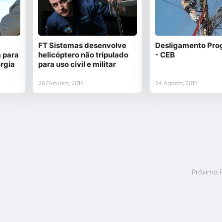
FT Sistemas desenvolve
Desligamento Pr
 para
helicóptero não tripulado
- CEB
ergia
para uso civil e militar
26 Outubro, 2015
24 Agosto, 2015
Próxima