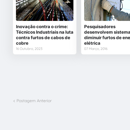
Inovação contra o crime:
Pesquisadores
Técnicos Industriais na luta
desenvolvem sistema
contra furtos de cabos de
diminuir furtos de en
cobre
elétrica
16 Outubro, 2023
07 Março, 2016
Postagem Anterior