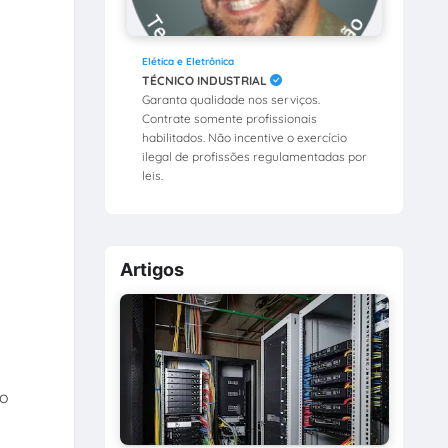
Elética e Eletrônica
TÉCNICO INDUSTRIAL
Garanta qualidade nos serviços.
Contrate somente profissionais
habilitados. Não incentive o exercício
ilegal de profissões regulamentadas por
leis.
Artigos
io