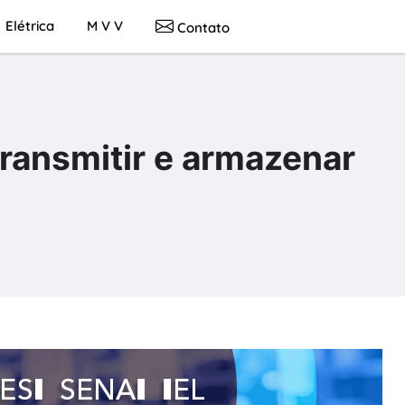
Elétrica
M V V
Contato
ransmitir e armazenar