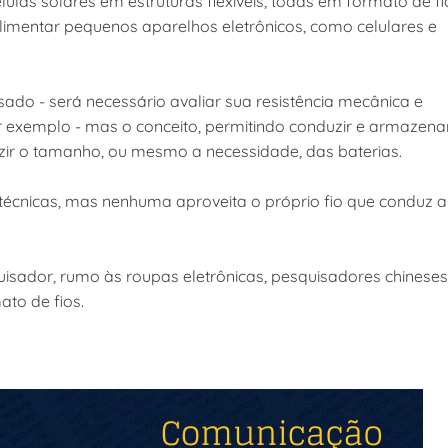
lulas solares em estruturas flexíveis, todas em formato de fi
limentar pequenos aparelhos eletrônicos, como celulares e
sado - será necessário avaliar sua resistência mecânica e
 exemplo - mas o conceito, permitindo conduzir e armazena
uzir o tamanho, ou mesmo a necessidade, das baterias.
s técnicas, mas nenhuma aproveita o próprio fio que conduz a
uisador, rumo às roupas eletrônicas, pesquisadores chineses
to de fios.