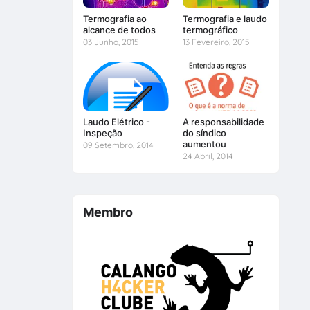
Termografia ao
Termografia e laudo
alcance de todos
termográfico
03 Junho, 2015
13 Fevereiro, 2015
Laudo Elétrico -
A responsabilidade
Inspeção
do síndico
aumentou
09 Setembro, 2014
24 Abril, 2014
Membro