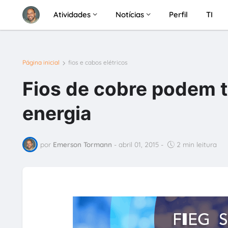
Atividades
Notícias
Perfil
TI
Página inicial
fios e cabos elétricos
Fios de cobre podem t
energia
por
Emerson Tormann
-
abril 01, 2015
-
2 min leitura