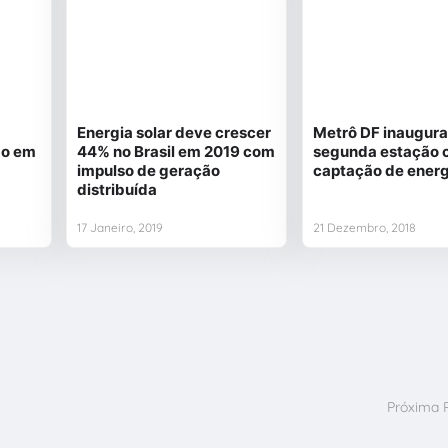
Energia solar deve crescer
Metrô DF inaugura
do em
44% no Brasil em 2019 com
segunda estação
impulso de geração
captação de energ
distribuída
17 Janeiro, 2019
21 Dezembro, 2018
Próxima