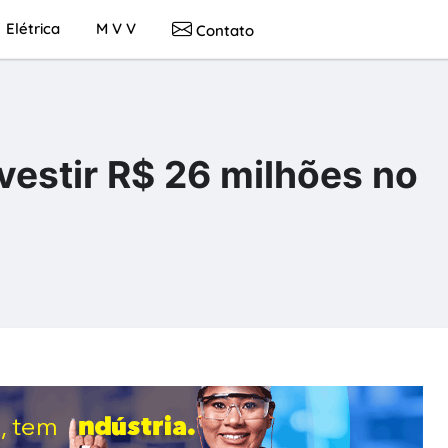
Elétrica
M V V
Contato
nvestir R$ 26 milhões no