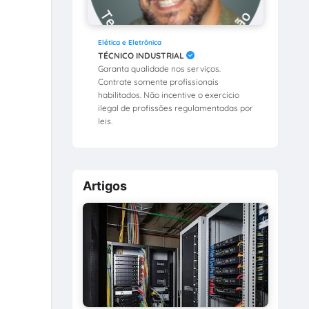
Elética e Eletrônica
TÉCNICO INDUSTRIAL
Garanta qualidade nos serviços.
Contrate somente profissionais
habilitados. Não incentive o exercício
ilegal de profissões regulamentadas por
leis.
Artigos