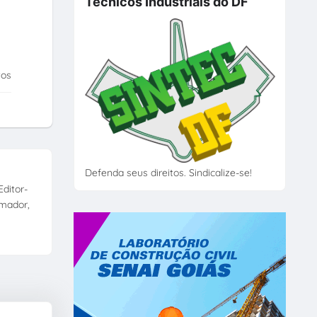
Técnicos Industriais do DF
tos
Defenda seus direitos. Sindicalize-se!
ditor-
amador,