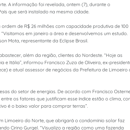
rte. A informação foi revelada, ontem (7), durante o
País que será instalado na mesma cidade.
da ordem de R$ 26 milhões com capacidade produtiva de 100
. “Visitamos em janeiro a área e desenvolvemos um estudo.
on Mota, representante da Eclipse Brasil.
 abastecer, além da região, clientes do Nordeste. “Hoje as
 e Itália”, informou Francisco Zuza de Oliveira, ex-president
e) e atual assessor de negócios da Prefeitura de Limoeiro
resas do setor de energias. De acordo com Francisco Osterne
ntre os fatores que justificam esse índice estão o clima, c
tivo é o baixo valor para comprar terras”.
m Limoeiro do Norte, que abrigará o condomínio solar faz
ando Cirino Gurgel. “Visualizo a região como uma fazenda