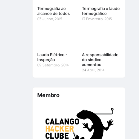
Termografia ao
Termografia e laudo
alcance de todos
termográfico
03 Junho, 2015
13 Fevereiro, 2015
Laudo Elétrico -
A responsabilidade
Inspeção
do síndico
aumentou
09 Setembro, 2014
24 Abril, 2014
Membro