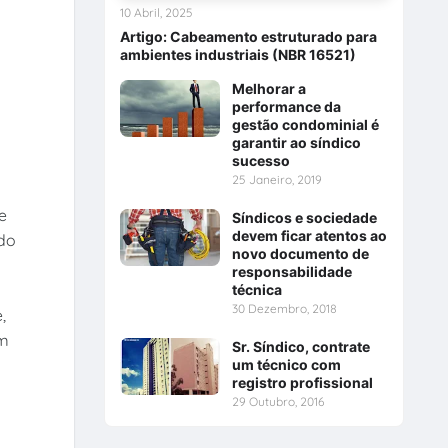
10 Abril, 2025
Artigo: Cabeamento estruturado para
ambientes industriais (NBR 16521)
Melhorar a
performance da
gestão condominial é
garantir ao síndico
sucesso
25 Janeiro, 2019
e
Síndicos e sociedade
devem ficar atentos ao
 do
novo documento de
responsabilidade
técnica
30 Dezembro, 2018
,
om
Sr. Síndico, contrate
um técnico com
registro profissional
29 Outubro, 2016