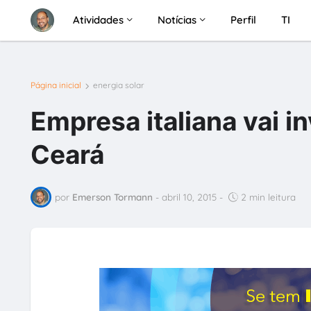
Atividades
Notícias
Perfil
TI
Página inicial
energia solar
Empresa italiana vai i
Ceará
por
Emerson Tormann
-
abril 10, 2015
-
2 min leitura