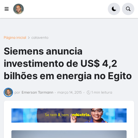
Página inicial
catavento
Siemens anuncia
investimento de US$ 4,2
bilhões em energia no Egito
por
Emerson Tormann
-
março 14, 2015
-
1 min leitura