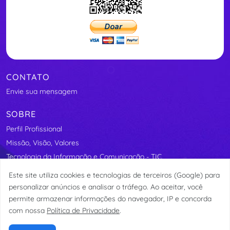
CONTATO
Envie sua mensagem
SOBRE
Perfil Profissional
Missão, Visão, Valores
Tecnologia da Informação e Comunicação - TIC
Segurança Elétrica
Este site utiliza cookies e tecnologias de terceiros (Google) para
Assosindicos - Associação de Síndicos do Distrito Federal
personalizar anúncios e analisar o tráfego. Ao aceitar, você
permite armazenar informações do navegador, IP e concorda
com nossa
Política de Privacidade
.
© etormann 2023