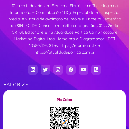
Técnico Industrial em Elétrica e Eletrônica e Tecnologia da
Informação e Comunicação (TIC). Especialista em inspeção
predial e vistoria de avaliação de imóveis. Primeiro Secretário
do SINTEC-DF. Conselheiro eleito para gestão 2022/26 do
CRT01. Editor chefe na Atualidade Política Comunicação e
Marketing Digital Ltda. Jornalista e Diagramador - DRT
10580/DF. Sites:
https://etormann.tk
e
https://atualidadepolitica.com.br
VALORIZE!
Pix Caixa