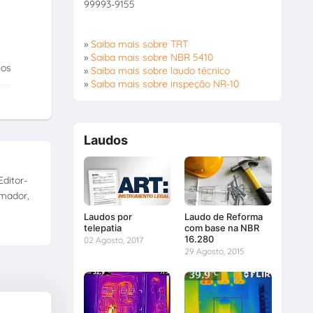
99993-9155
»
Saiba mais sobre TRT
»
Saiba mais sobre NBR 5410
tos
»
Saiba mais sobre laudo técnico
»
Saiba mais sobre inspeção NR-10
Laudos
ditor-
amador,
Laudos por
Laudo de Reforma
telepatia
com base na NBR
16.280
02 Agosto, 2017
29 Agosto, 2015