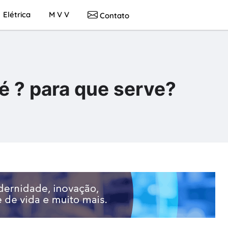
Elétrica
M V V
Contato
 é ? para que serve?