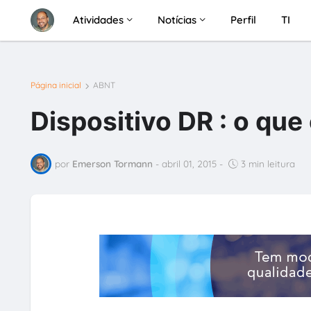
Atividades
Notícias
Perfil
TI
Página inicial
ABNT
Dispositivo DR : o que
por
Emerson Tormann
-
abril 01, 2015
-
3 min leitura