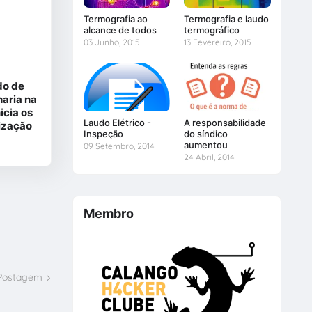
Termografia ao
Termografia e laudo
alcance de todos
termográfico
03 Junho, 2015
13 Fevereiro, 2015
do de
aria na
icia os
Laudo Elétrico -
A responsabilidade
lização
Inspeção
do síndico
aumentou
09 Setembro, 2014
24 Abril, 2014
Membro
 Postagem