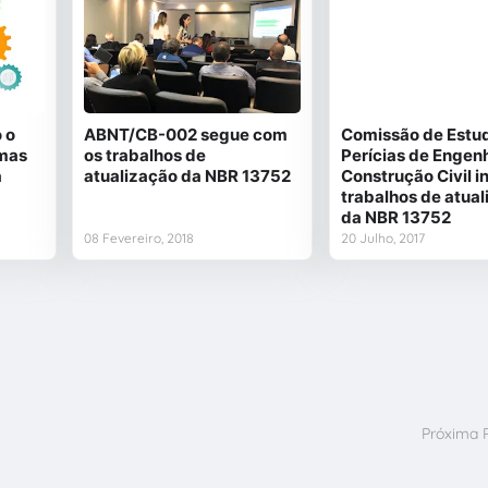
 o
ABNT/CB-002 segue com
Comissão de Estu
rmas
os trabalhos de
Perícias de Engenh
a
atualização da NBR 13752
Construção Civil in
trabalhos de atua
da NBR 13752
08 Fevereiro, 2018
20 Julho, 2017
Próxima