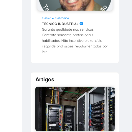
Elética e Eletrônica
TÉCNICO INDUSTRIAL
Garanta qualidade nos serviços.
Contrate somente profissionais
habilitados. Não incentive o exercício
ilegal de profissões regulamentadas por
leis.
Artigos