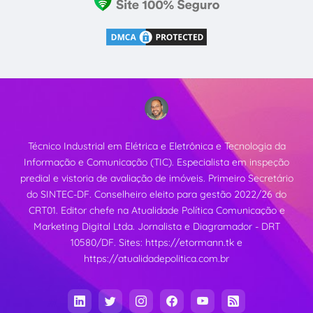
Técnico Industrial em Elétrica e Eletrônica e Tecnologia da
Informação e Comunicação (TIC). Especialista em inspeção
predial e vistoria de avaliação de imóveis. Primeiro Secretário
do SINTEC-DF. Conselheiro eleito para gestão 2022/26 do
CRT01. Editor chefe na Atualidade Política Comunicação e
Marketing Digital Ltda. Jornalista e Diagramador - DRT
10580/DF. Sites:
https://etormann.tk
e
https://atualidadepolitica.com.br