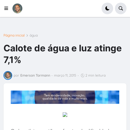
Página inicial
água
Calote de água e luz atinge
7,1%
por
Emerson Tormann
-
março 11, 2015
-
2 min leitura