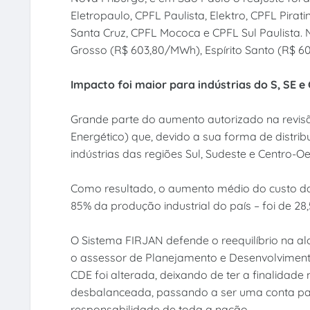
Eletropaulo, CPFL Paulista, Elektro, CPFL Pirat
Santa Cruz, CPFL Mococa e CPFL Sul Paulista.
Grosso (R$ 603,80/MWh), Espírito Santo (R$ 6
Impacto foi maior para indústrias do S, SE e
Grande parte do aumento autorizado na revisã
Energético) que, devido a sua forma de distrib
indústrias das regiões Sul, Sudeste e Centro
Como resultado, o aumento médio do custo da 
85% da produção industrial do país – foi de 28
O Sistema FIRJAN defende o reequilíbrio na 
o assessor de Planejamento e Desenvolviment
CDE foi alterada, deixando de ter a finalidade
desbalanceada, passando a ser uma conta para 
responsabilidade de toda a nação.