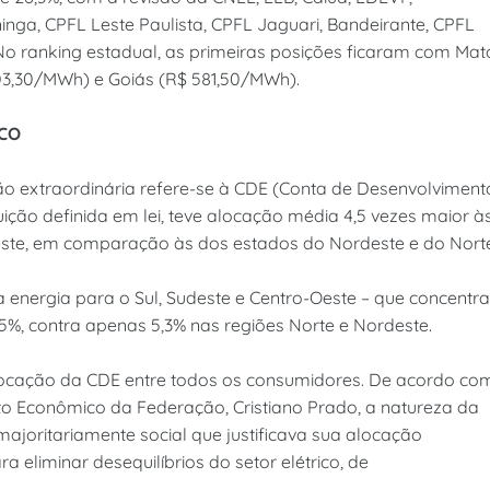
ininga, CPFL Leste Paulista, CPFL Jaguari, Bandeirante, CPFL
 No ranking estadual, as primeiras posições ficaram com Mat
03,30/MWh) e Goiás (R$ 581,50/MWh).
 CO
o extraordinária refere-se à CDE (Conta de Desenvolviment
uição definida em lei, teve alocação média 4,5 vezes maior à
-Oeste, em comparação às dos estados do Nordeste e do Nort
energia para o Sul, Sudeste e Centro-Oeste – que concentr
,5%, contra apenas 5,3% nas regiões Norte e Nordeste.
alocação da CDE entre todos os consumidores. De acordo co
o Econômico da Federação, Cristiano Prado, a natureza da
 majoritariamente social que justificava sua alocação
eliminar desequilíbrios do setor elétrico, de