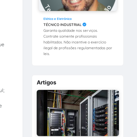
Elética e Eletrônica
TÉCNICO INDUSTRIAL
Garanta qualidade nos serviços.
Contrate somente profissionais
habilitados. Não incentive o exercício
ue
ilegal de profissões regulamentadas por
leis.
Artigos
l;
e