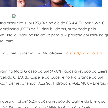
tria brasileira subiu 23,4% e hoje é de R$ 498,30 por MWh. O
aordinária (RTE) de 58 distribuidoras, autorizada pela
om isso, o Brasil passa da 6ª para a 3ª posição em ranking q
 Itália.
dia 6, pelo Sistema FIRJAN, através do
site “Quanto custa a
ram no Mato Grosso do Sul (47,8%), após a revisão da Enersu
cel, da CFLO, da Copel e da Cocel; e no Rio Grande do Sul
rocar, Demei, Uhenpal, AES Sul, Hidropan, RGE, MUX – Energia 
dustrial foi de 16,2%, após a revisão da Light e da Energisa
de 26,3%, com a revisão da CNEE, EEB, Caiuá, EDEVP,