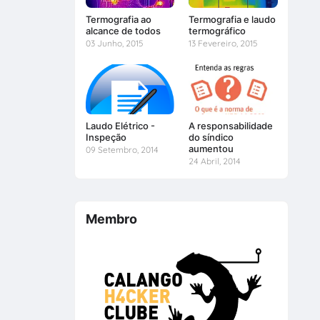
Termografia ao
Termografia e laudo
alcance de todos
termográfico
03 Junho, 2015
13 Fevereiro, 2015
Laudo Elétrico -
A responsabilidade
Inspeção
do síndico
aumentou
09 Setembro, 2014
24 Abril, 2014
Membro