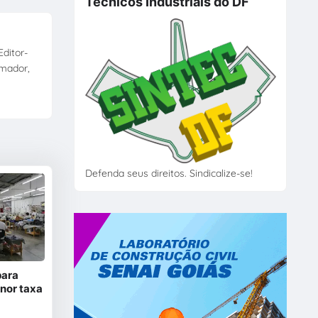
Técnicos Industriais do DF
ditor-
amador,
Defenda seus direitos. Sindicalize-se!
para
nor taxa