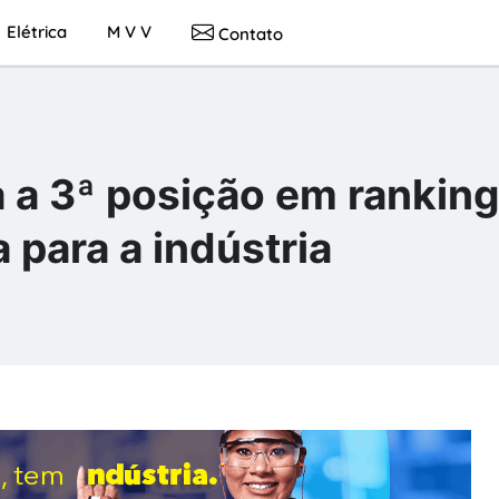
Elétrica
M V V
Contato
a a 3ª posição em rankin
 para a indústria