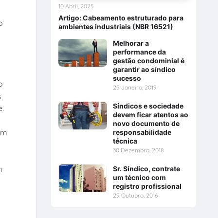
10 Abril, 2025
Artigo: Cabeamento estruturado para
o
ambientes industriais (NBR 16521)
Melhorar a
performance da
gestão condominial é
garantir ao síndico
sucesso
o
25 Janeiro, 2019
s
Síndicos e sociedade
e.
devem ficar atentos ao
novo documento de
am
responsabilidade
técnica
30 Dezembro, 2018
m
Sr. Síndico, contrate
um técnico com
registro profissional
29 Outubro, 2016