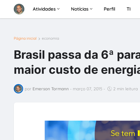
Atividades
Notícias
Perfil
TI
Página inicial
economia
Brasil passa da 6ª par
maior custo de energia
por
Emerson Tormann
-
março 07, 2015
-
2 min leitura