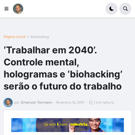
Página inicial
biohacking
‘Trabalhar em 2040’.
Controle mental,
hologramas e ‘biohacking’
serão o futuro do trabalho
por
Emerson Tormann
-
fevereiro 16, 2015
-
1 min leitura