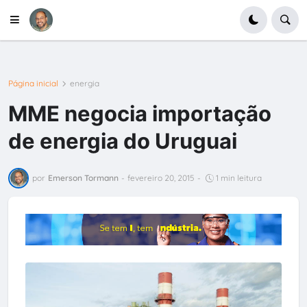
Página inicial
energia
MME negocia importação
de energia do Uruguai
por
Emerson Tormann
-
fevereiro 20, 2015
-
1 min leitura