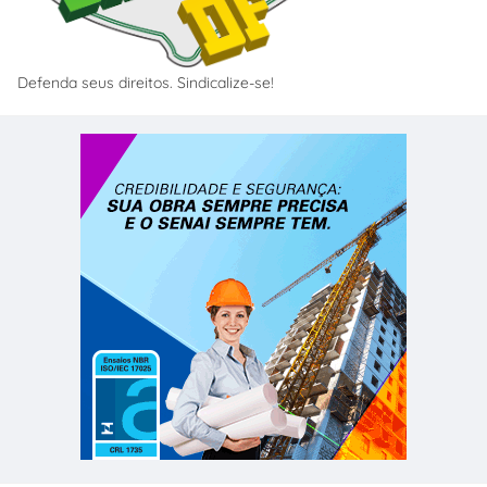
Defenda seus direitos. Sindicalize-se!