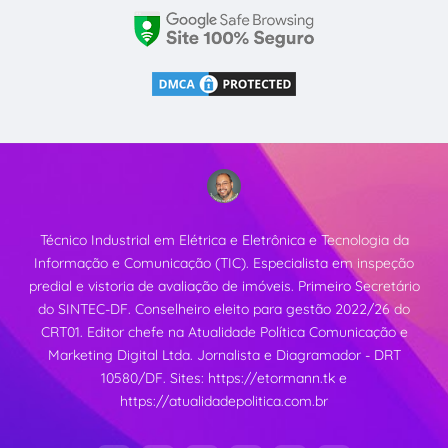
Técnico Industrial em Elétrica e Eletrônica e Tecnologia da
Informação e Comunicação (TIC). Especialista em inspeção
predial e vistoria de avaliação de imóveis. Primeiro Secretário
do SINTEC-DF. Conselheiro eleito para gestão 2022/26 do
CRT01. Editor chefe na Atualidade Política Comunicação e
Marketing Digital Ltda. Jornalista e Diagramador - DRT
10580/DF. Sites:
https://etormann.tk
e
https://atualidadepolitica.com.br