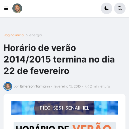
Página inicial
energia
Horário de verão
2014/2015 termina no dia
22 de fevereiro
por
Emerson Tormann
-
fevereiro 15, 2015
-
2 min leitura