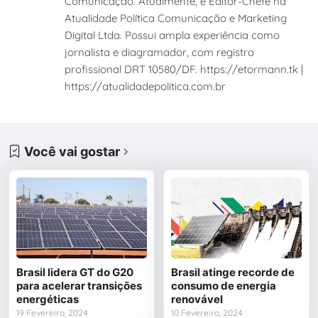
Comunicação. Atualmente, é Editor-Chefe na
Atualidade Política Comunicação e Marketing
Digital Ltda. Possui ampla experiência como
jornalista e diagramador, com registro
profissional DRT 10580/DF. https://etormann.tk |
https://atualidadepolitica.com.br
Você vai gostar
Brasil lidera GT do G20
Brasil atinge recorde de
para acelerar transições
consumo de energia
energéticas
renovável
19 Fevereiro, 2024
10 Fevereiro, 2024