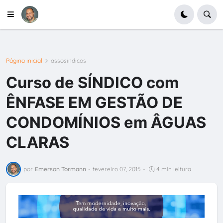
Página inicial
assosindicos
Curso de SÍNDICO com
ÊNFASE EM GESTÃO DE
CONDOMÍNIOS em ÂGUAS
CLARAS
por
Emerson Tormann
-
fevereiro 07, 2015
-
4 min leitura