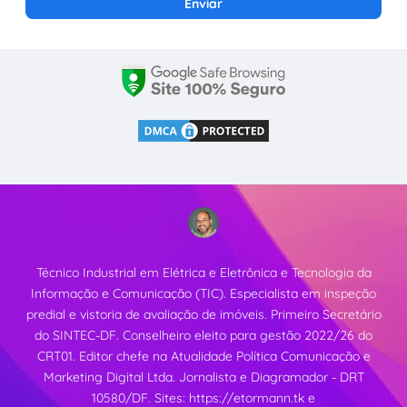
Técnico Industrial em Elétrica e Eletrônica e Tecnologia da
Informação e Comunicação (TIC). Especialista em inspeção
predial e vistoria de avaliação de imóveis. Primeiro Secretário
do SINTEC-DF. Conselheiro eleito para gestão 2022/26 do
CRT01. Editor chefe na Atualidade Política Comunicação e
Marketing Digital Ltda. Jornalista e Diagramador - DRT
10580/DF. Sites:
https://etormann.tk
e