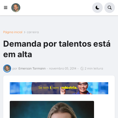
Página inicial
carreira
Demanda por talentos está
em alta
por
Emerson Tormann
-
novembro 05, 2014
-
2 min leitura