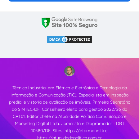
Técnico Industrial em Elétrica e Eletrônica e Tecnologia da
Informação e Comunicação (TIC). Especialista em inspeção
predial e vistoria de avaliação de imóveis. Primeiro Secretário
do SINTEC-DF. Conselheiro eleito para gestão 2022/26 do
CRT01. Editor chefe na Atualidade Política Comunicação e
Marketing Digital Ltda. Jornalista e Diagramador - DRT
10580/DF. Sites:
https://etormann.tk
e
https://atualidadepolitica.com.br