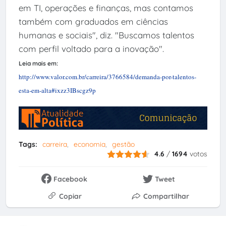
em TI, operações e finanças, mas contamos
também com graduados em ciências
humanas e sociais", diz. "Buscamos talentos
com perfil voltado para a inovação".
Leia mais em:
http://www.valor.com.br/carreira/3766584/demanda-por-talentos-
esta-em-alta#ixzz3IBscgz9p
Tags:
carreira
economia
gestão
4.6
/
1694
votos
Facebook
Tweet
Copiar
Compartilhar