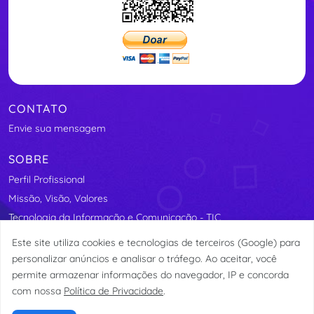
CONTATO
Envie sua mensagem
SOBRE
Perfil Profissional
Missão, Visão, Valores
Tecnologia da Informação e Comunicação - TIC
Segurança Elétrica
Este site utiliza cookies e tecnologias de terceiros (Google) para
Assosindicos - Associação de Síndicos do Distrito Federal
personalizar anúncios e analisar o tráfego. Ao aceitar, você
permite armazenar informações do navegador, IP e concorda
com nossa
Política de Privacidade
.
© etormann 2023