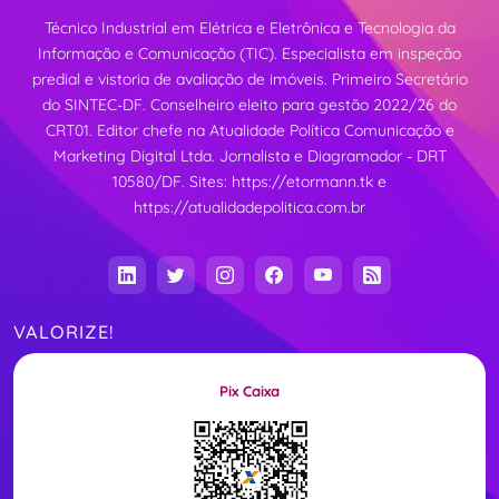
Técnico Industrial em Elétrica e Eletrônica e Tecnologia da
Informação e Comunicação (TIC). Especialista em inspeção
predial e vistoria de avaliação de imóveis. Primeiro Secretário
do SINTEC-DF. Conselheiro eleito para gestão 2022/26 do
CRT01. Editor chefe na Atualidade Política Comunicação e
Marketing Digital Ltda. Jornalista e Diagramador - DRT
10580/DF. Sites:
https://etormann.tk
e
https://atualidadepolitica.com.br
VALORIZE!
Pix Caixa