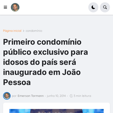
Página inicial
condomínio
Primeiro condomínio
público exclusivo para
idosos do país será
inaugurado em João
Pessoa
por
Emerson Tormann
-
junho 10, 2014
-
3 min leitura