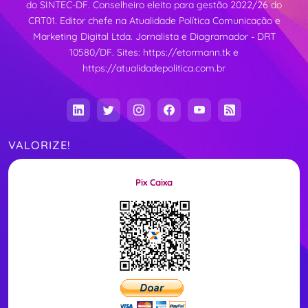
do SINTEC-DF. Conselheiro eleito para gestão 2022/26 do
CRT01. Editor chefe na Atualidade Política Comunicação e
Marketing Digital Ltda. Jornalista e Diagramador - DRT
10580/DF. Sites:
https://etormann.tk
e
https://atualidadepolitica.com.br
VALORIZE!
Pix Caixa