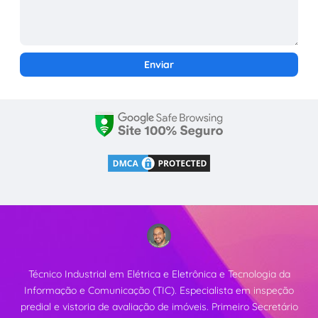
Técnico Industrial em Elétrica e Eletrônica e Tecnologia da
Informação e Comunicação (TIC). Especialista em inspeção
predial e vistoria de avaliação de imóveis. Primeiro Secretário