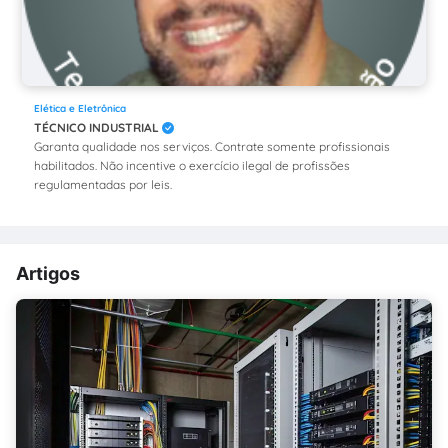
Elética e Eletrônica
TÉCNICO INDUSTRIAL
Garanta qualidade nos serviços. Contrate somente profissionais
habilitados. Não incentive o exercício ilegal de profissões
regulamentadas por leis.
Artigos