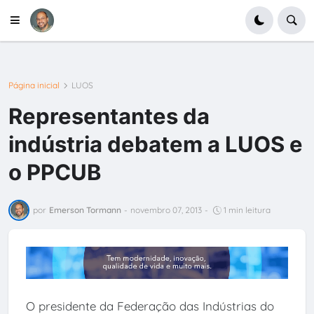
Página inicial
LUOS
Representantes da
indústria debatem a LUOS e
o PPCUB
por
Emerson Tormann
-
novembro 07, 2013
-
1 min leitura
O presidente da Federação das Indústrias do